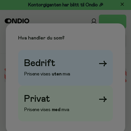
Kontorgiganten har blitt til Ondio 🎉
Hva handler du som?
Bedrift
→
Prisene vises
uten
mva
Error loading data
Privat
→
Prisene vises
med
mva