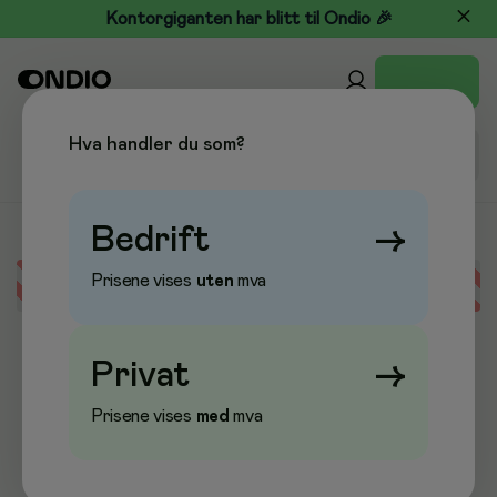
Kontorgiganten har blitt til Ondio 🎉
Hva handler du som?
Bedrift
→
Prisene vises
uten
mva
Error loading data
Privat
→
Prisene vises
med
mva