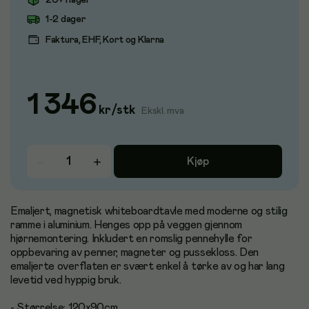
20+ i lager
1-2 dager
Faktura, EHF, Kort og Klarna
1 346
kr
/
stk
Ekskl. mva
Kjøp
Emaljert, magnetisk whiteboardtavle med moderne og stilig
ramme i aluminium. Henges opp på veggen gjennom
hjørnemontering. Inkludert en romslig pennehylle for
oppbevaring av penner, magneter og pussekloss. Den
emaljerte overflaten er svært enkel å tørke av og har lang
levetid ved hyppig bruk.
- Størrelse: 120x90cm