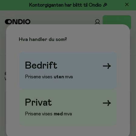
Kontorgiganten har blitt til Ondio 🎉
Hva handler du som?
Bedrift
→
/
Kontor & Papir
/
Whiteboard & Flippover
/
Prisene vises
uten
mva
Whiteboardtavler
Privat
→
Prisene vises
med
mva