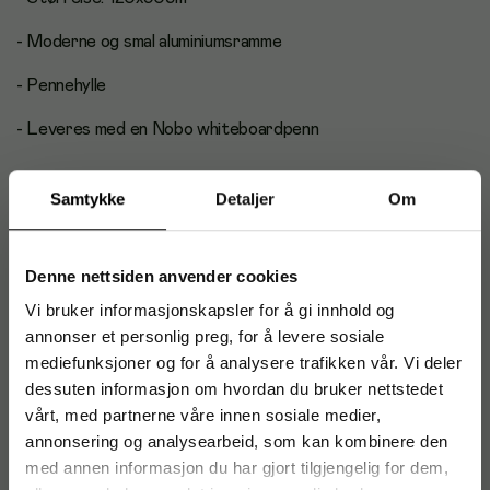
- Moderne og smal aluminiumsramme
- Pennehylle
- Leveres med en Nobo whiteboardpenn
Samtykke
Detaljer
Om
Produktinformasjon
Denne nettsiden anvender cookies
Video
Vi bruker informasjonskapsler for å gi innhold og
annonser et personlig preg, for å levere sosiale
mediefunksjoner og for å analysere trafikken vår. Vi deler
Artikkelnummer
:
226508
dessuten informasjon om hvordan du bruker nettstedet
Originalnummer
:
1915145
vårt, med partnerne våre innen sosiale medier,
EAN:
5028252608176
annonsering og analysearbeid, som kan kombinere den
med annen informasjon du har gjort tilgjengelig for dem,