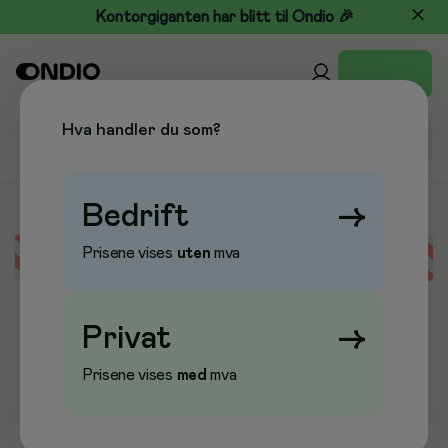
Kontorgiganten har blitt til Ondio 🎉
Hva handler du som?
Bedrift
→
Prisene vises
uten
mva
Error loading data
Privat
→
Prisene vises
med
mva