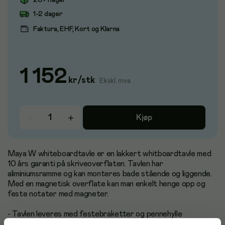
20+ i lager
1-2 dager
Faktura, EHF, Kort og Klarna
1 152
kr
/
stk
Ekskl. mva
Kjøp
Maya W whiteboardtavle er en lakkert whitboardtavle med
10 års garanti på skriveoverflaten. Tavlen har
aliminiumsramme og kan monteres bade stående og liggende.
Med en magnetisk overflate kan man enkelt henge opp og
feste notater med magneter.
- Tavlen leveres med festebraketter og pennehylle