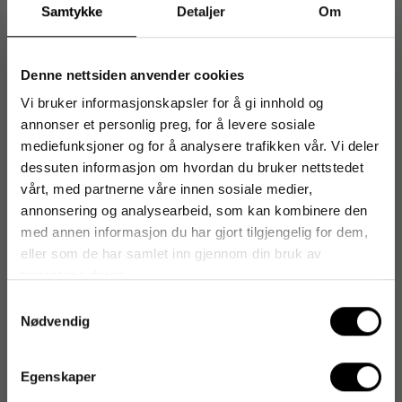
Samtykke
Detaljer
Om
- Magnetisk overflate
- Mål: 120x180cm
Denne nettsiden anvender cookies
Vi bruker informasjonskapsler for å gi innhold og
annonser et personlig preg, for å levere sosiale
Artikkelnummer
:
250949
mediefunksjoner og for å analysere trafikken vår. Vi deler
Originalnummer
:
MA2707178
dessuten informasjon om hvordan du bruker nettstedet
EAN:
5603750117773
vårt, med partnerne våre innen sosiale medier,
annonsering og analysearbeid, som kan kombinere den
med annen informasjon du har gjort tilgjengelig for dem,
eller som de har samlet inn gjennom din bruk av
Produktspesifikasjoner
tjenestene deres.
Høyde
120 cm
Samtykkevalg
Nødvendig
Lengde
180 cm
Magnetisk
Ja
Egenskaper