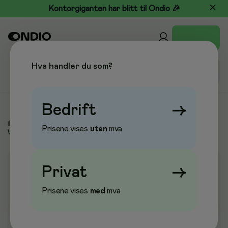
Kontorgiganten har blitt til Ondio 🎉
Hva handler du som?
Bedrift
→
/
Kontor & Papir
/
Whiteboard & Flippover
/
Prisene vises
uten
mva
Whiteboardtavler
Privat
→
Prisene vises
med
mva