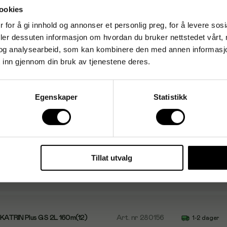
ookies
 for å gi innhold og annonser et personlig preg, for å levere sos
deler dessuten informasjon om hvordan du bruker nettstedet vårt,
og analysearbeid, som kan kombinere den med annen informasjon d
 inn gjennom din bruk av tjenestene deres.
Egenskaper
Statistikk
TRIN Gigant S metall hvit
Art. nr
112522
1-2 dager
Tillat utvalg
r KATRIN Gigant S 2L 200m
Art. nr
231011
1-2 dager
 KATRIN Plus G S 2L 160m(12)
Art. nr
280156
1-2 dager