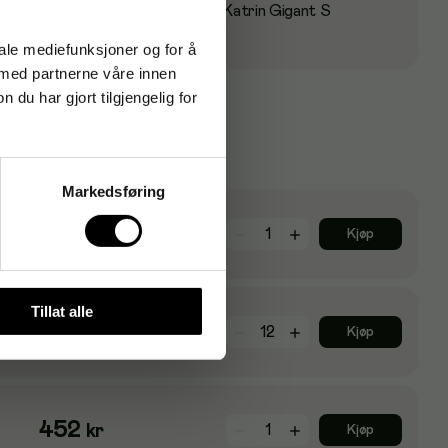
Kompatibelt system
Katrin Gigant S
iale mediefunksjoner og for å
 med partnerne våre innen
u har gjort tilgjengelig for
Markedsføring
540
kr
Kjøp
Tillat alle
46
kr
Kjøp
452
kr
Kjøp