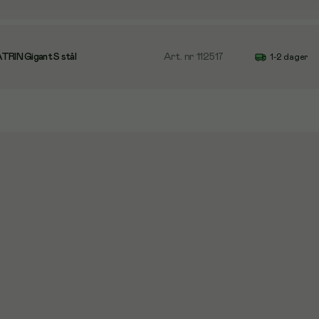
TRIN Gigant S stål
Art. nr
112517
1-2 dager