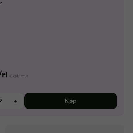
er
/
rl
Ekskl. mva
Kjøp