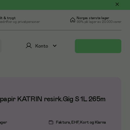
lt & trygt
Norges største lager
bedrifter og privatpersoner
99% på lager av 20.000 varer
Konto
papir KATRIN resirk.Gig S 1L 265m
ager
Faktura, EHF, Kort og Klarna