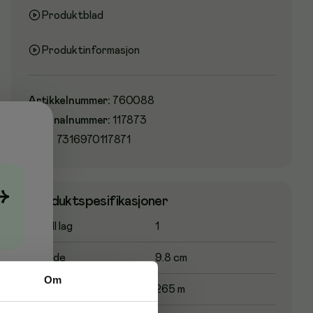
Produktblad
Produktinformasjon
Artikkelnummer
:
760088
Originalnummer
:
117873
EAN:
7316970117871
→
Produktspesifikasjoner
Antall lag
1
Bredde
9.8 cm
Om
Lengde per rull
265 m