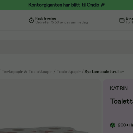
Kontorgiganten har blitt til Ondio 🎉
Rask levering
Enke
Ordre før 15.30 sendes samme dag
For 
/
Tørkepapir & Toalettpapir
/
Toalettpapir
/
Systemtoalettruller
KATRIN
Toalett
200+ i l