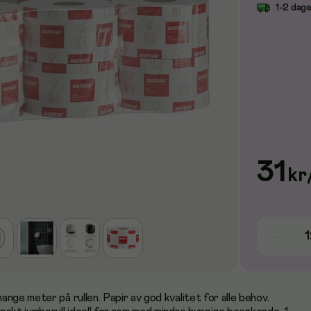
1-2 dag
31
kr
nge meter på rullen. Papir av god kvalitet for alle behov.