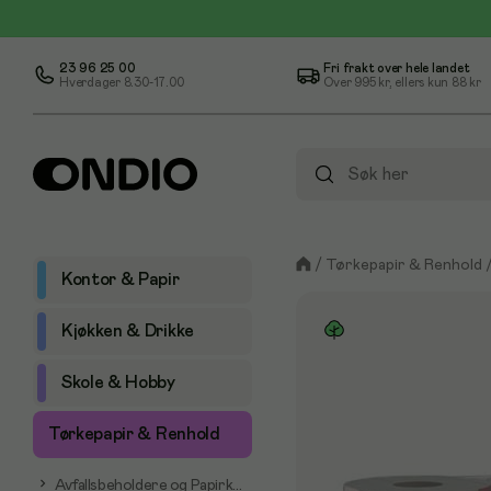
23 96 25 00
Fri frakt over hele landet
Hverdager 8.30-17.00
Over
995 kr
, ellers kun
88 kr
/
Tørkepapir & Renhold
Kontor & Papir
Kjøkken & Drikke
Skole & Hobby
Tørkepapir & Renhold
Avfallsbeholdere og Papirkurver