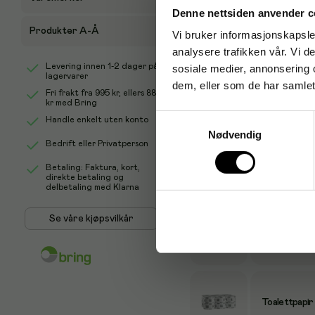
Denne nettsiden anvender c
Produkter A-Å
Vi bruker informasjonskapsler
analysere trafikken vår. Vi 
Levering innen 1-2 dager på
sosiale medier, annonsering 
lagervarer
dem, eller som de har samlet
Fri frakt fra
995 kr
, ellers
88
Vi tipser
kr
med Bring
Samtykkevalg
Handle enkelt uten konto
Nødvendig
Bedrift eller Privatperson
Dispenser KA
Betaling: Faktura, kort,
direkte betaling og
delbetaling med Klarna
Se våre kjøpsvilkår
Toalettpapi
Toalettpapir