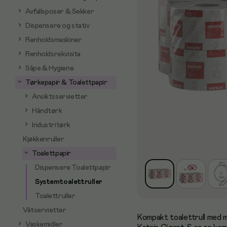
Avfallsposer & Sekker
Dispensere og stativ
Renholdsmaskiner
Renholdsrekvisita
Såpe & Hygiene
Tørkepapir & Toalettpapir
Ansiktsservietter
Håndtørk
Industritørk
Kjøkkenruller
Toalettpapir
Dispensere Toalettpapir
Systemtoalettruller
Toalettruller
Våtservietter
Kompakt toalettrull med ma
Vaskemidler