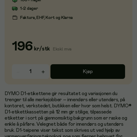
100+ i lager
1-2 dager
Faktura, EHF, Kort og Klarna
196
kr
/
stk
Ekskl. mva
Kjøp
DYMO D1-etikettene gir resultatet og variasjonen du
trenger til alle merkejobber – innendørs eller utendørs, på
kontoret, verkstedet, butikken eller hvor som helst. DYMO®
D1-etikettkassetten på 12 mm gir stilige, tilpassede
etiketter i sort på gjennomsiktig bakgrunn som er raske og
enkle å påføre. Velegnet både for innendørs og utendørs
bruk. D1-teipene viser tekst som skrives ut ved hjelp av
varmeoverføringsteknologi, noe som fjerner behovet for