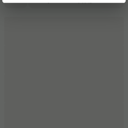
747
kr
1-2 dager