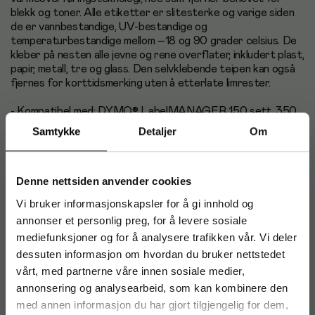
blekk og toner. Alle etiketter er slitesterke og varige siden
de er vannbestandige, UV-bestandige og
temperaturbestandige mellom –18 og 90 grader celsius. De
kleber på nesten alle jevne og rene overflater, inkludert plast,
papir, metall, tre og glass. Den selvklebende teipen kan også
fjernes for korttidsmerking uten å etterlate limrester.
- Kompatibel med: DYMO® LabelMANAGER 150 sett, 350,
350D, 450, 450D, PC, LabelPOINT 250, 250 utstyrsboks,
Samtykke
Detaljer
Om
350, 350 utstyrsboks
- Selvklebende polyesterteip som er rask og enkel å påføre
Denne nettsiden anvender cookies
- Farge: sort på klart
Vi bruker informasjonskapsler for å gi innhold og
annonser et personlig preg, for å levere sosiale
- Inkluderer: 1 rull
mediefunksjoner og for å analysere trafikken vår. Vi deler
- Størrelse: 12 mm x 7 m
dessuten informasjon om hvordan du bruker nettstedet
vårt, med partnerne våre innen sosiale medier,
- Etiketter kan fjernes uten å etterlate limrester
annonsering og analysearbeid, som kan kombinere den
med annen informasjon du har gjort tilgjengelig for dem,