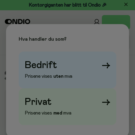
Kontorgiganten har blitt til Ondio 🎉
Hva handler du som?
Bedrift
→
/
Elektronikk
/
Merkeutstyr
/
Merketape
/
Tekstetape
Prisene vises
uten
mva
elektronisk
Privat
→
Prisene vises
med
mva