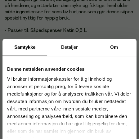
på hendene, og etterlater dem myke og fuktige. Inneholder
milde ingredienser for sensitiv hud, noe som gjør denne såpen
spesielt nyttig for hyppig bruk.
- Passer til: Såpedispenser Katin 0,5 L
- Volum: 1L
Samtykke
Detaljer
Om
- Gir opptil 2500 doseringer
- Lukt: bjørk
Denne nettsiden anvender cookies
Vi bruker informasjonskapsler for å gi innhold og
- pH-verdi: 4,5
annonser et personlig preg, for å levere sosiale
- Dermatologisk testet
mediefunksjoner og for å analysere trafikken vår. Vi deler
dessuten informasjon om hvordan du bruker nettstedet
vårt, med partnerne våre innen sosiale medier,
annonsering og analysearbeid, som kan kombinere den
med annen informasjon du har gjort tilgjengelig for dem,
Produktinformasjon
eller som de har samlet inn gjennom din bruk av
tjenestene deres.