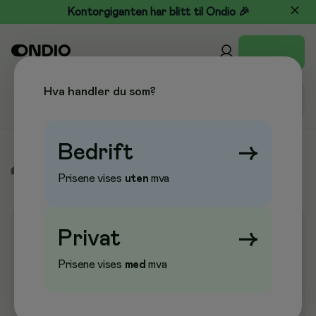
Kontorgiganten har blitt til Ondio 🎉
Hva handler du som?
Bedrift
→
/
Tørkepapir & Renhold
/
Såpe & Hygiene
/
Håndsåpe
Prisene vises
uten
mva
Privat
→
Prisene vises
med
mva