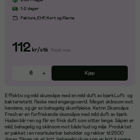
200+ i lager
1-2 dager
Faktura, EHF, Kort og Klarna
112
kr
/
stk
Ekskl. mva
Kjøp
Effektiv og mild skumsåpe med en mild duft av bjørkLuft- og
bakterietett flaske med engangsventil. Meget skånsom mot
hendene, og gir en behagelig skumfølelse. Katrin Skumsåpe
Fresh er en forfriskende skumsåpe med mild duft av bjørk.
Huden blir ren og får en frisk duft som sitter lenge. Såpen er
mild, behagelig og skånsom mot både hud og miljø. Produktet
er pakket i en resirkulerbar beholder og rekker til 2500
doser. Såpen gir et lett, behagelig skum som er lett å smøre