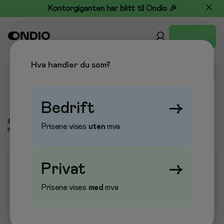
Kontorgiganten har blitt til Ondio 🎉
Hva handler du som?
Bedrift
→
/
Kjøkken & Drikke
/
Konfekt & Snacks
/
Sukkertøy &
Prisene vises
uten
mva
Konfekt
Privat
→
Prisene vises
med
mva