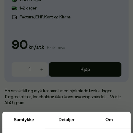
200+ i lager
1-2 dager
Faktura, EHF, Kort og Klarna
90
kr
/
stk
Ekskl. mva
Kjøp
En smakfull og myk karamell med sjokoladetrekk. Ingen
fargestoffer, Inneholder ikke konserveringsmiddel. - Vekt:
450 gram
Samtykke
Detaljer
Om
Artikkelnummer
:
252147