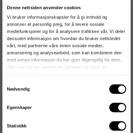
Originalnummer
:
403799
Denne nettsiden anvender cookies
EAN:
6416453037991
Vi bruker informasjonskapsler for å gi innhold og
annonser et personlig preg, for å levere sosiale
mediefunksjoner og for å analysere trafikken vår. Vi deler
dessuten informasjon om hvordan du bruker nettstedet
Produktspesifikasjoner
vårt, med partnerne våre innen sosiale medier,
Mengde
450 g
annonsering og analysearbeid, som kan kombinere den
med annen informasjon du har gjort tilgjengelig for dem,
Produktvariasjoner
Original
eller som de har samlet inn gjennom din bruk av
tjenestene deres.
Forpakningsform
Pose
Samtykkevalg
Nødvendig
Sesongspesifikk
Nei
Antall biter
50 st
Egenskaper
Opphav
Finland
Statistikk