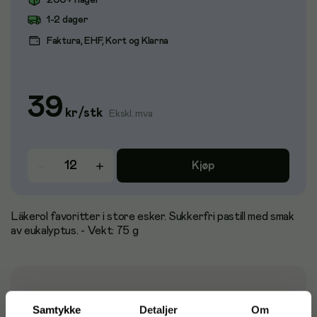
200+ i lager
1-2 dager
Faktura, EHF, Kort og Klarna
39
kr
/
stk
Ekskl. mva
Kjøp
Läkerol favoritter i store esker. Sukkerfri pastill med smak
av eukalyptus. - Vekt: 75 g
Matinformasjon
Samtykke
Detaljer
Om