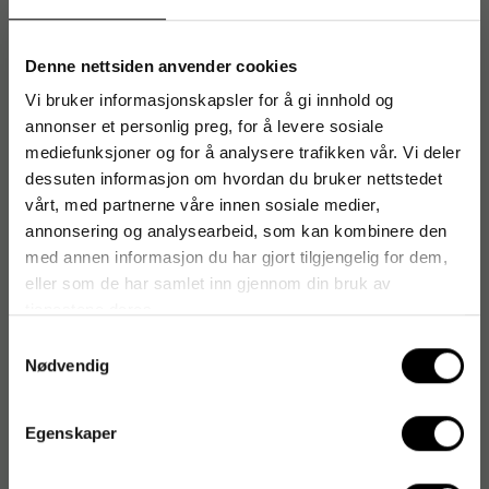
[Samsvarserklæring]
Denne nettsiden anvender cookies
Vi bruker informasjonskapsler for å gi innhold og
Artikkelnummer
:
126363
annonser et personlig preg, for å levere sosiale
Originalnummer
:
1002119
mediefunksjoner og for å analysere trafikken vår. Vi deler
EAN:
7310350117994
dessuten informasjon om hvordan du bruker nettstedet
vårt, med partnerne våre innen sosiale medier,
annonsering og analysearbeid, som kan kombinere den
med annen informasjon du har gjort tilgjengelig for dem,
Produktspesifikasjoner
eller som de har samlet inn gjennom din bruk av
Mengde
75 g
tjenestene deres.
Samtykkevalg
Produktvariasjoner
Eukalyptus
Nødvendig
Forpakningsform
Stor eske
Egenskaper
Sesongspesifikk
Nei