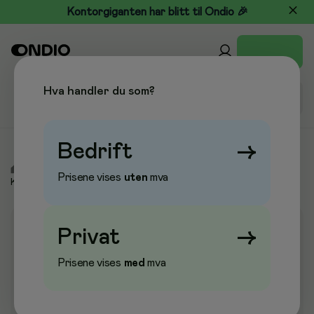
Kontorgiganten har blitt til Ondio 🎉
Hva handler du som?
Bedrift
→
/
Kjøkken & Drikke
/
Konfekt & Snacks
/
Sukkertøy &
Prisene vises
uten
mva
Konfekt
Privat
→
Prisene vises
med
mva