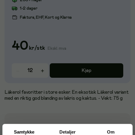
200+ i lager
1-2 dager
Faktura, EHF, Kort og Klarna
40
kr
/
stk
Ekskl. mva
Kjøp
Läkerol favoritter i store esker. En eksotisk Läkerol variant
med en riktig god blanding av lakris og kaktus. - Vekt: 75 g
Matinformasjon
Samtykke
Detaljer
Om