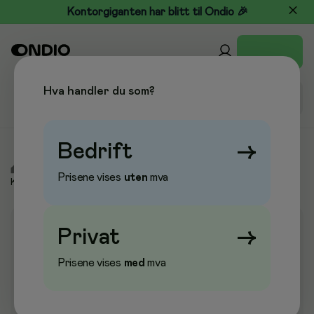
Kontorgiganten har blitt til Ondio 🎉
Hva handler du som?
Bedrift
→
/
Kjøkken & Drikke
/
Konfekt & Snacks
/
Sukkertøy &
Prisene vises
uten
mva
Konfekt
Privat
→
Prisene vises
med
mva