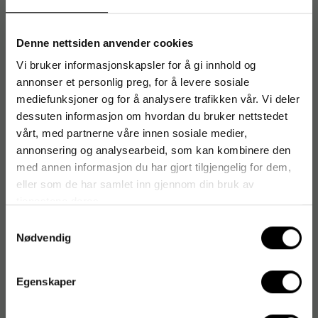
[Samsvarserklæring]
Denne nettsiden anvender cookies
Vi bruker informasjonskapsler for å gi innhold og
Artikkelnummer
:
126362
annonser et personlig preg, for å levere sosiale
Originalnummer
:
1002050
mediefunksjoner og for å analysere trafikken vår. Vi deler
EAN:
7310350117857
dessuten informasjon om hvordan du bruker nettstedet
vårt, med partnerne våre innen sosiale medier,
annonsering og analysearbeid, som kan kombinere den
med annen informasjon du har gjort tilgjengelig for dem,
Produktspesifikasjoner
eller som de har samlet inn gjennom din bruk av
Mengde
75 g
tjenestene deres.
Samtykkevalg
Produktvariasjoner
Lakris, Kaktus
Nødvendig
Forpakningsform
Boks
Egenskaper
Sesongspesifikk
Nei