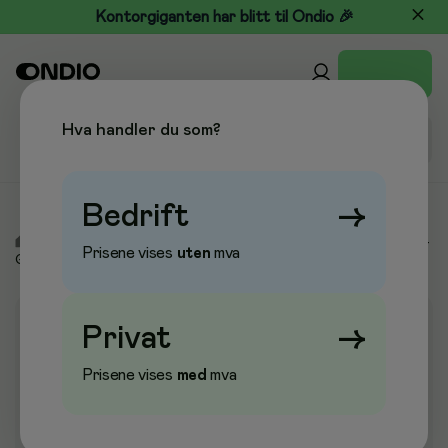
Kontorgiganten har blitt til Ondio 🎉
Hva handler du som?
Bedrift
→
/
Kjøkken & Drikke
/
Kantine & Servering
/
Pappbegere & To-
Prisene vises
uten
mva
Go
Privat
→
Prisene vises
med
mva