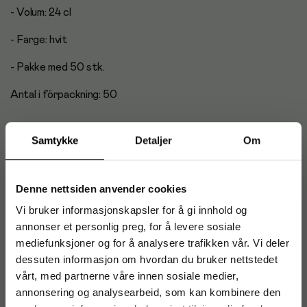
- Volum: 24 cl
- Farge: hvit
- Pakke med 50 stk.
Antal i förpackning: 50
Samtykke
Detaljer
Om
Produktdatablad
Denne nettsiden anvender cookies
Vi bruker informasjonskapsler for å gi innhold og
Artikkelnummer
:
159906
annonser et personlig preg, for å levere sosiale
Originalnummer
:
8013
mediefunksjoner og for å analysere trafikken vår. Vi deler
EAN:
5703538280535
dessuten informasjon om hvordan du bruker nettstedet
vårt, med partnerne våre innen sosiale medier,
annonsering og analysearbeid, som kan kombinere den