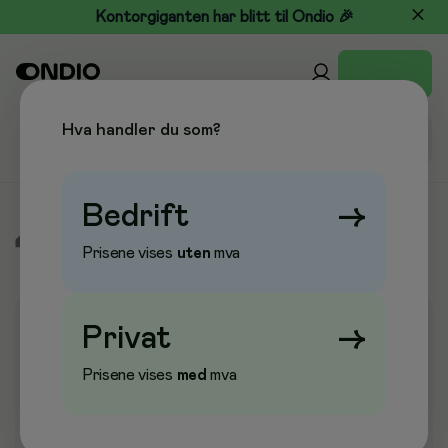
Kontorgiganten har blitt til Ondio 🎉
Hva handler du som?
Bedrift
→
/
Kontormøbler
/
Ergonomi
/
Musematter
Prisene vises
uten
mva
Privat
→
Prisene vises
med
mva