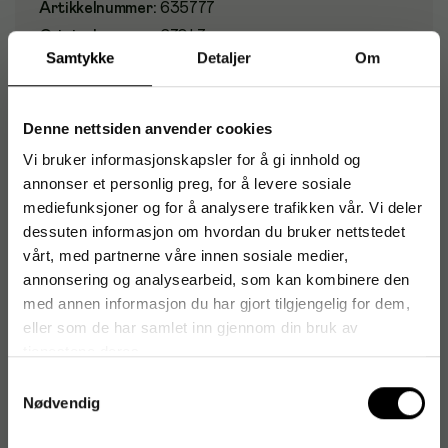
Artikkelnummer
:
635777
Originalnummer
:
67043
Samtykke
Detaljer
Om
EAN:
5701216670432
Denne nettsiden anvender cookies
Produktspesifikasjoner
Vi bruker informasjonskapsler for å gi innhold og
annonser et personlig preg, for å levere sosiale
Materiale
Skum
mediefunksjoner og for å analysere trafikken vår. Vi deler
dessuten informasjon om hvordan du bruker nettstedet
Størrelse
220 x 245 mm
vårt, med partnerne våre innen sosiale medier,
Tykkelse
25 mm
annonsering og analysearbeid, som kan kombinere den
med annen informasjon du har gjort tilgjengelig for dem,
Antimikrobiell teknologi
Nei
eller som de har samlet inn gjennom din bruk av
tjenestene deres.
Gel-støtte
Nei
Samtykkevalg
Nødvendig