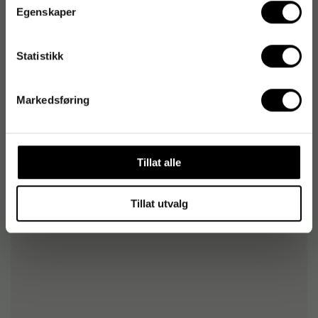
Egenskaper
Vi tipser
Statistikk
Musematte DATALINE 5mm blå
34
kr
1-2 dager
Markedsføring
Musematte DATALINE Gele-All-In-One sort
242
kr
1-2 dager
Tillat alle
Tillat utvalg