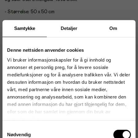
- Størrelse: 50 x 50 cm
- Tykkelse 12 mm
Samtykke
Detaljer
Om
Antal i förpackning: 10
Denne nettsiden anvender cookies
Vi bruker informasjonskapsler for å gi innhold og
Artikkelnummer
:
158648
annonser et personlig preg, for å levere sosiale
Originalnummer
:
3598
mediefunksjoner og for å analysere trafikken vår. Vi deler
EAN:
662641869493
dessuten informasjon om hvordan du bruker nettstedet
vårt, med partnerne våre innen sosiale medier,
annonsering og analysearbeid, som kan kombinere den
med annen informasjon du har gjort tilgjengelig for dem,
Produktspesifikasjoner
eller som de har samlet inn gjennom din bruk av
tjenestene deres.
Materiale
Naturgummi
Samtykkevalg
Farge
Sort
Nødvendig