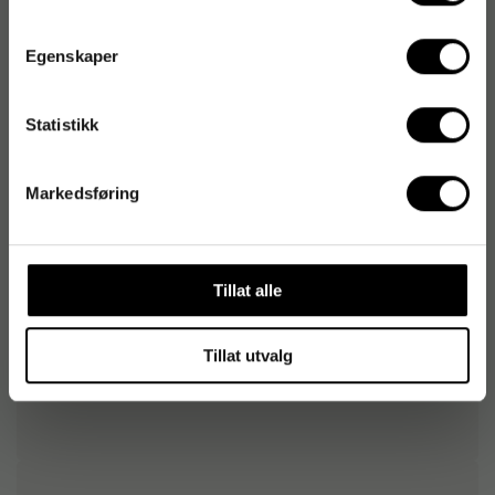
Størrelse (L x B)
50 x 50 cm
Egenskaper
Skli-sikker overflate
Ja
Statistikk
Markedsføring
Vi tipser
Matte UNIQ Modul Kombinasjon (10)
6 830
Tillat alle
kr
1-2 dager
Tillat utvalg