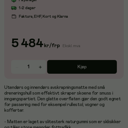
Få på lager
1-2 dager
Faktura, EHF, Kort og Klarna
5 484
kr
/
frp
Ekskl. mva
Kjøp
Utendørs og innendørs avskrapningsmatte med små
dreneringshull som effektivt skraper skoene for smuss i
inngangspartiet. Den glatte overflaten gjør den godt egnet
for passering med for eksempel rullestol, vogner og
kofferter.
- Matten er laget av slitesterk naturgummi som er sklisikker
og tåler store mengder fottrafikk.