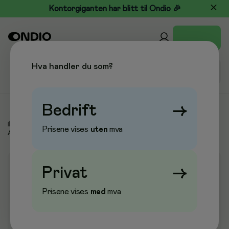
Kontorgiganten har blitt til Ondio 🎉
Hva handler du som?
Bedrift
→
/
Kontormøbler
/
Dørmatter & Inngangsmatter
/
Prisene vises
uten
mva
Absorbasjonsmatter
Privat
→
Prisene vises
med
mva