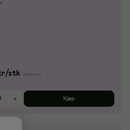
er
kr
/
stk
Ekskl. mva
Kjøp