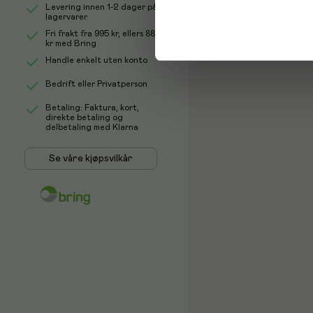
Levering innen 1-2 dager på
lagervarer
Fri frakt fra
995 kr
, ellers
88
kr
med Bring
Handle enkelt uten konto
Bedrift eller Privatperson
Betaling: Faktura, kort,
direkte betaling og
delbetaling med Klarna
Se våre kjøpsvilkår