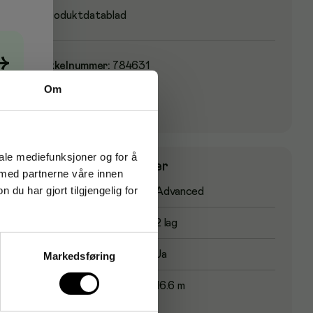
Produktdatablad
→
Artikkelnummer
:
784631
Originalnummer
:
101222
Om
EAN:
7322540295702
iale mediefunksjoner og for å
Produktspesifikasjoner
 med partnerne våre innen
u har gjort tilgjengelig for
Papirkvalitet
Advanced
Antall lag
2 lag
Perforering
Ja
Markedsføring
Rulllengde
16.6 m