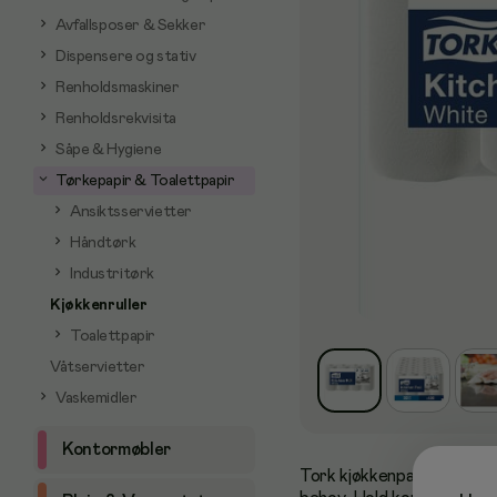
Avfallsposer & Sekker
Dispensere og stativ
Renholdsmaskiner
Renholdsrekvisita
Såpe & Hygiene
Tørkepapir & Toalettpapir
Ansiktsservietter
Håndtørk
Industritørk
Kjøkkenruller
Toalettpapir
Våtservietter
Vaskemidler
Kontormøbler
Tork kjøkkenpapir er utvikl