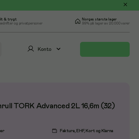
lt & trygt
Norges største lager
bedrifter og privatpersoner
99% på lager av 20.000 varer
Konto
nrull TORK Advanced 2L 16,6m (32)
ger
Faktura, EHF, Kort og Klarna