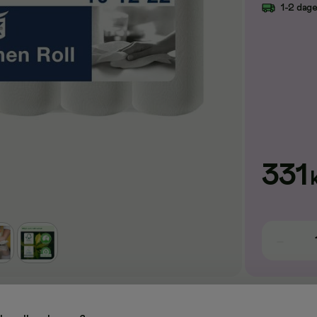
1-2 dag
331
et for bruk i hjemmet, slik at de er ypperlige til dagligdagse