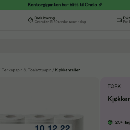
Kontorgiganten har blitt til Ondio 🎉
Rask levering
Enke
Ordre før 15.30 sendes samme dag
For 
/
Tørkepapir & Toalettpapir
/
Kjøkkenruller
TORK
Kjøkke
20+ i la