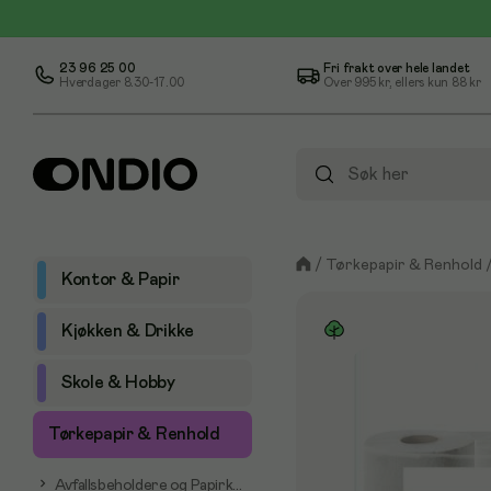
23 96 25 00
Fri frakt over hele landet
Hverdager 8.30-17.00
Over
995 kr
, ellers kun
88 kr
/
Tørkepapir & Renhold
Kontor & Papir
Kjøkken & Drikke
Skole & Hobby
Tørkepapir & Renhold
Avfallsbeholdere og Papirkurver