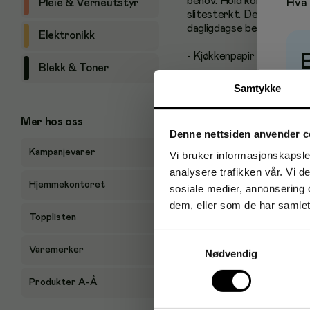
behov. Hold kontoret rydd
Hva 
Pleie & Verneutstyr
slitesterkt. Dette tørkepa
dagligdagse behov.
Elektronikk
- Kjøkkenpapir for hjemm
Blekk & Toner
- Et ideelt valg for å tørk
P
Samtykke
- 2-lags
Mer hos oss
Denne nettsiden anvender c
- Antall ark: 120
Kampanjevarer
Vi bruker informasjonskapsler
- Antall i pakken: pakke m
analysere trafikken vår. Vi 
Hjemmekontoret
sosiale medier, annonsering 
- Farge: Hvit
dem, eller som de har samlet
Topplisten
Antal i förpackning: 32
Samtykkevalg
Varemerker
Nødvendig
Produkter A-Å