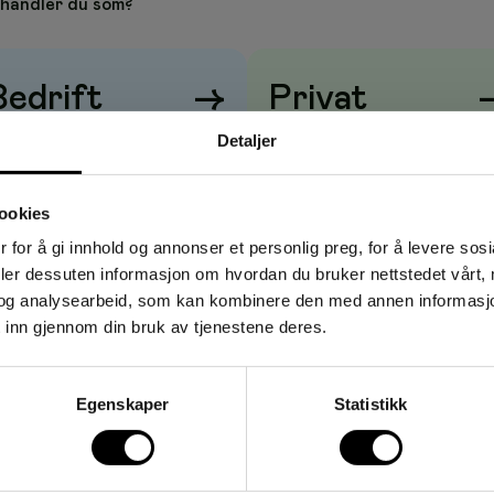
ig med Tork kjøkkenpapir. Med 2-lags ark er det tykt og
handler du som?
piret er laget for bruk i hjemmet, noe som gjør det perfekt til
ebruk
Bedrift
→
Privat
e opp søl
risene vises
uten
mva
Prisene vises
med
mva
Detaljer
ookies
 for å gi innhold og annonser et personlig preg, for å levere sos
ed 4
deler dessuten informasjon om hvordan du bruker nettstedet vårt,
og analysearbeid, som kan kombinere den med annen informasjon d
 inn gjennom din bruk av tjenestene deres.
Egenskaper
Statistikk