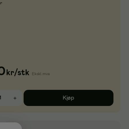
er
0
kr
/
stk
Ekskl. mva
Kjøp