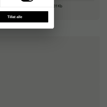
Minnekapasitet
61 Kb
Tillat alle