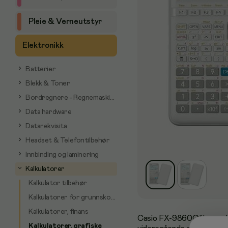
Pleie & Verneutstyr
Elektronikk
Batterier
Blekk & Toner
Bordregnere - Regnemaskiner
Data hardware
Datarekvisita
Headset & Telefontilbehør
Innbinding og laminering
Kalkulatorer
Kalkulator tilbehør
Kalkulatorer for grunnskolen
Kalkulatorer, finans
Casio FX-9860GIII er en b
Kalkulatorer, grafiske