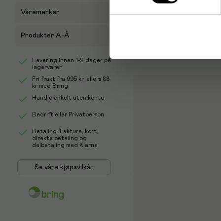
Varemerker
Produkter A-Å
Levering innen 1-2 dager på
lagervarer
Fri frakt fra
995 kr
, ellers
88
kr
med Bring
Handle enkelt uten konto
Bedrift eller Privatperson
Betaling: Faktura, kort,
direkte betaling og
delbetaling med Klarna
Se våre kjøpsvilkår