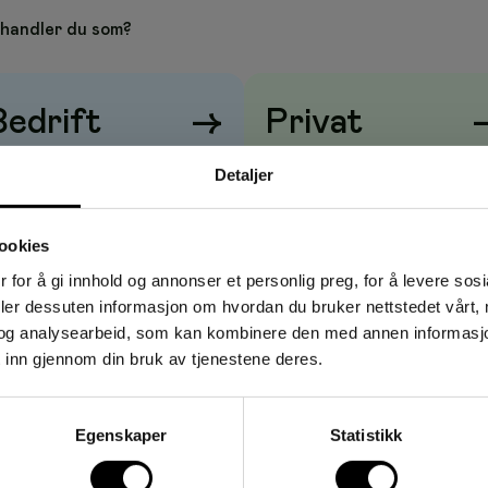
tøtter de fleste funskjoner og den store 'naturlige skjermen'
brøker, kvadratrøtter og andre numeriske uttrykk på samme
handler du som?
n. Du kan prosjektere funksjonene grafisk i ett enkelt
tabeller. Trekker ut funksjonene i grafer og opprett
ktiv analyse av opprettede grafer og utfører regresjoner.
Bedrift
→
Privat
mumspunkt
risene vises
uten
mva
Prisene vises
med
mva
Detaljer
på 216x384 piksler og har USB-port for å overføre data fra
, RAM 61 kb
ookies
 for å gi innhold og annonser et personlig preg, for å levere sos
deler dessuten informasjon om hvordan du bruker nettstedet vårt,
m
og analysearbeid, som kan kombinere den med annen informasjon d
 inn gjennom din bruk av tjenestene deres.
Egenskaper
Statistikk