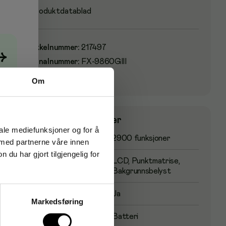
Produktdatablad
Artikkelnummer
:
217497
→
Originalnummer
:
FX-9860GIII
EAN:
4549526611940
Om
Produktspesifikasjoner
iale mediefunksjoner og for å
Antall funksjoner
2900 funksjoner
 med partnerne våre innen
u har gjort tilgjengelig for
Display type
LCD, Punktmatrise,
Bakgrunnsbelyst
Programmerbar
Ja
Markedsføring
Strømkilde
Batteri