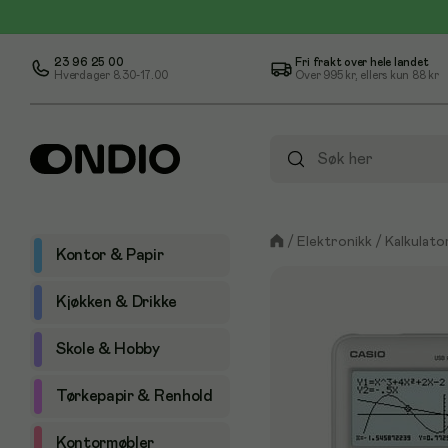
23 96 25 00
Fri frakt over hele landet
Hverdager 8.30-17.00
Over
995 kr
, ellers kun
88 kr
/
Elektronikk
/
Kalkulato
Kontor & Papir
Kjøkken & Drikke
Skole & Hobby
Tørkepapir & Renhold
Kontormøbler