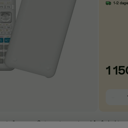
1-2 dag
1 15
estseller og en av Casios mest avanserte modeller for bruk i