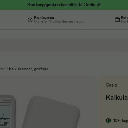
Kontorgiganten har blitt til Ondio 🎉
Rask levering
Enke
Ordre før 15.30 sendes samme dag
For 
rer
/
Kalkulatorer, grafiske
Casio
Kalkula
10+ i lag