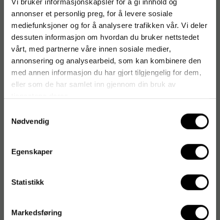
Vi bruker informasjonskapsler for å gi innhold og
annonser et personlig preg, for å levere sosiale
- Nettovekt: 136g
mediefunksjoner og for å analysere trafikken vår. Vi deler
dessuten informasjon om hvordan du bruker nettstedet
- Passer til NESCAFÉ® Dolce Gusto® kaffemaskiner
vårt, med partnerne våre innen sosiale medier,
- Inneholder 16 kapsler
annonsering og analysearbeid, som kan kombinere den
med annen informasjon du har gjort tilgjengelig for dem,
Antal i förpackning: 16
eller som de har samlet inn gjennom din bruk av
tjenestene deres.
Samtykkevalg
Nødvendig
Artikkelnummer
:
285941
Originalnummer
:
12528836
EAN:
8445290446244
Egenskaper
Statistikk
Markedsføring