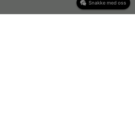
Snakke med oss
Kundeservice
kundeservice@ondio.no