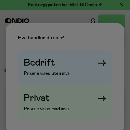
Kontorgiganten har blitt til Ondio 🎉
Hva handler du som?
Bedrift
→
/
Kjøkken & Drikke
/
Kaffe, te og drikke
/
Kaffe
Prisene vises
uten
mva
Privat
→
Prisene vises
med
mva