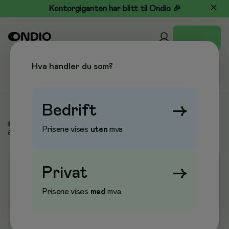
Kontorgiganten har blitt til Ondio 🎉
Hva handler du som?
Bedrift
→
/
Kjøkken & Drikke
/
Kaffe, te og drikke
/
Kaffe
/
Instant kaffe
Prisene vises
uten
mva
& pulverkaffe
Privat
→
Prisene vises
med
mva