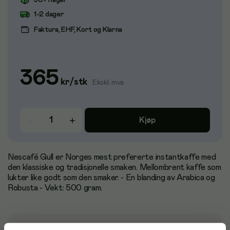
50+ i lager
1-2 dager
Faktura, EHF, Kort og Klarna
365
kr
/
stk
Ekskl. mva
Kjøp
Nescafé Gull er Norges mest prefererte instantkaffe med
den klassiske og tradisjonelle smaken. Mellombrent kaffe som
lukter like godt som den smaker. - En blanding av Arabica og
Robusta - Vekt: 500 gram.