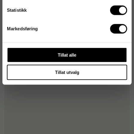
203
kr
1-2 dager
Statistikk
Kaffe NESCAFÉ Mocha (8)
Markedsføring
40
kr
1-2 dager
Tillat alle
Tillat utvalg