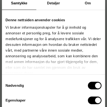
Artikkelnummer
:
178922
Samtykke
Detaljer
Om
Originalnummer
:
12310942
EAN:
7613035301641
Denne nettsiden anvender cookies
Vi bruker informasjonskapsler for å gi innhold og
annonser et personlig preg, for å levere sosiale
Produktspesifikasjoner
mediefunksjoner og for å analysere trafikken vår. Vi deler
dessuten informasjon om hvordan du bruker nettstedet
Risteprofil
Mellombrent
vårt, med partnerne våre innen sosiale medier,
Koffeininnhold
Med koffein
annonsering og analysearbeid, som kan kombinere den
med annen informasjon du har gjort tilgjengelig for dem,
Mengde per pakke
500 g
eller som de har samlet inn gjennom din bruk av
tjenestene deres.
Samtykkevalg
Nødvendig
Vi tipser
Egenskaper
Kaffe NESCAFÉ Gull Org og Fairt 100g