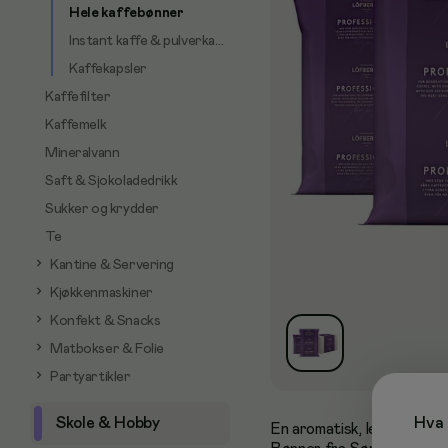
Hele kaffebønner
Instant kaffe & pulverkaffe
Kaffekapsler
Kaffefilter
Kaffemelk
Mineralvann
Saft & Sjokoladedrikk
Sukker og krydder
Te
Kantine & Servering
Kjøkkenmaskiner
Konfekt & Snacks
Matbokser & Folie
Partyartikler
Skole & Hobby
Hva 
En aromatisk, lett mørkbre