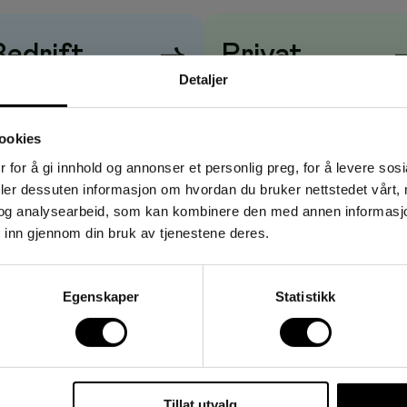
tafrika og Asia.
Bedrift
→
Privat
 grapefrukt
Detaljer
risene vises
uten
mva
Prisene vises
med
mva
ookies
 for å gi innhold og annonser et personlig preg, for å levere sos
deler dessuten informasjon om hvordan du bruker nettstedet vårt,
og analysearbeid, som kan kombinere den med annen informasjon d
 inn gjennom din bruk av tjenestene deres.
Egenskaper
Statistikk
Tillat utvalg