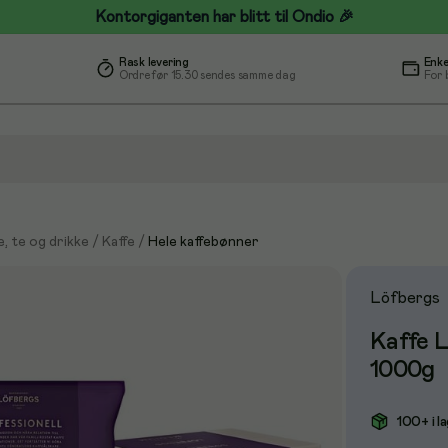
Kontorgiganten har blitt til Ondio 🎉
Rask levering
Enke
Ordre før 15.30 sendes samme dag
For 
e, te og drikke
/
Kaffe
/
Hele kaffebønner
Löfbergs
Kaffe 
1000g
100+ i l