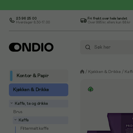
23 96 25 00
Fri frakt over hele landet
Hverdager 8.30-17.00
Over
995 kr
, ellers kun
88 kr
/
Kjøkken & Drikke
/
Kaff
Kontor & Papir
Kjøkken & Drikke
Kaffe, te og drikke
Brus
Kaffe
Filtermalt kaffe