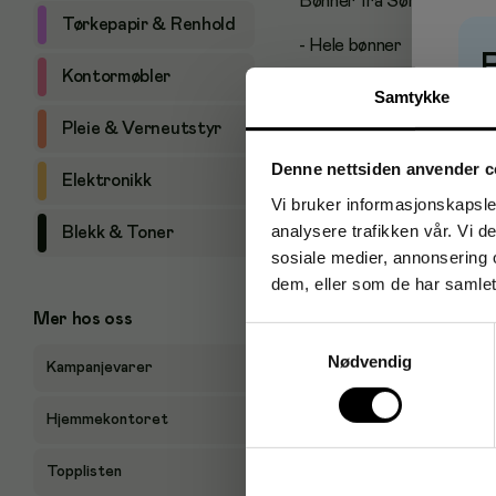
Bønner fra Søramerika, Øs
Tørkepapir & Renhold
- Hele bønner
Kontormøbler
- Toner av nougat og søt
Samtykke
P
Pleie & Verneutstyr
- Medium: 2
Denne nettsiden anvender c
- Vekt: 1000 gram
Elektronikk
Vi bruker informasjonskapsler
analysere trafikken vår. Vi 
Blekk & Toner
sosiale medier, annonsering 
dem, eller som de har samlet
Mer hos oss
Samtykkevalg
Nødvendig
Kampanjevarer
Hjemmekontoret
Topplisten