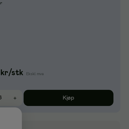
er
kr
/
stk
Ekskl. mva
Kjøp