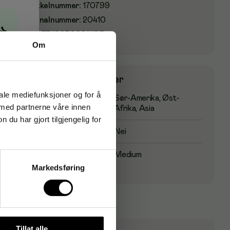
Artikkelnummer
:
170799
Originalnummer
:
20410
→
EAN:
7310050004105
Om
Produktspesifikasjoner
iale mediefunksjoner og for å
Opprinnelsesland
Sør-Amerika, Øst-
 med partnerne våre innen
Afrika, Asia
u har gjort tilgjengelig for
Fairtrade-sertifisert
Nei
Risteprofil
Medium
Markedsføring
Tillat alle