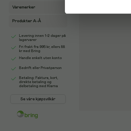
Varemerker
Produkter A-Å
Levering innen 1-2 dager på
lagervarer
Fri frakt fra
995 kr
, ellers
88
kr
med Bring
Handle enkelt uten konto
Bedrift eller Privatperson
Betaling: Faktura, kort,
direkte betaling og
delbetaling med Klarna
Se våre kjøpsvilkår