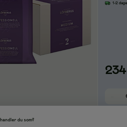
1-2 dag
234
handler du som?
nt kaffe med fruktighet, forsiktig sødme og tydelig fyldighet.