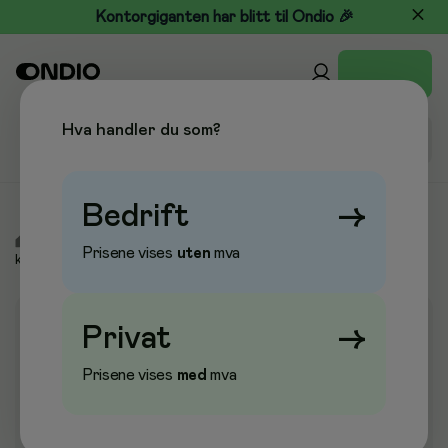
Kontorgiganten har blitt til Ondio 🎉
Hva handler du som?
Bedrift
→
/
Kjøkken & Drikke
/
Kaffe, te og drikke
/
Kaffe
/
Hele
Prisene vises
uten
mva
kaffebønner
Privat
→
Prisene vises
med
mva