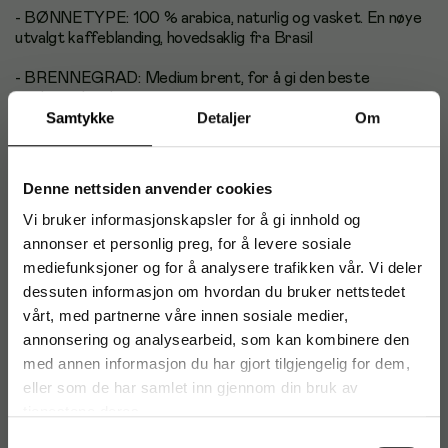
- BØNNETYPE: 100 % arabica, naturlig og vasket. En nøye
utvalgt kaffeblanding, hovedsaklig fra Brasil
- BRENNEGRAD: Medium brent, for å gi den beste
smaksopplevelsen.
Samtykke
Detaljer
Om
- SMAK: Rund, fyldig, med lang ettersmak
- MALINGSGRAD: Hele bønner
Denne nettsiden anvender cookies
- BRUKSOMRÅDE: Hele bønner som kvernes til ønsket
Vi bruker informasjonskapsler for å gi innhold og
malingsgrad og bruk deretter
annonser et personlig preg, for å levere sosiale
mediefunksjoner og for å analysere trafikken vår. Vi deler
- OPPBEVARING: Oppbevares tørt og kjølig. Etter åpning
dessuten informasjon om hvordan du bruker nettstedet
oppbevares kaffen i lufttett pose/boks, som holder kaffen
vårt, med partnerne våre innen sosiale medier,
fersk lenger
annonsering og analysearbeid, som kan kombinere den
- BESTILLINGSENHET: Kartong med 12 poser á 500g
med annen informasjon du har gjort tilgjengelig for dem,
eller som de har samlet inn gjennom din bruk av
tjenestene deres.
Samtykkevalg