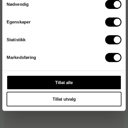
Artikkelnummer
:
139494
Nødvendig
Originalnummer
:
52012
EAN:
8711000456699
Egenskaper
Statistikk
Produktspesifikasjoner
Opprinnelsesland
Brasil
Markedsføring
Fairtrade-sertifisert
Nei
Risteprofil
Medium brent
Tillat alle
Tillat utvalg