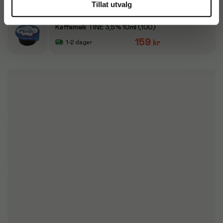
kr
Tillat utvalg
Kaffemelk TINE 3,5% 10ml (100)
159
kr
1-2 dager