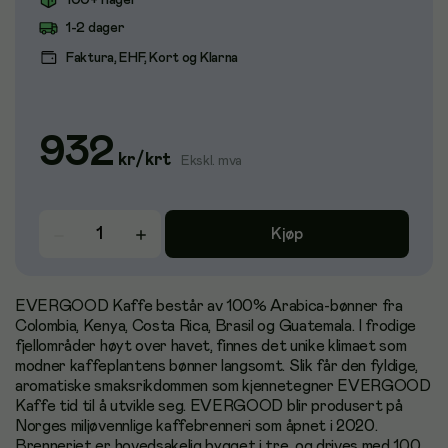
100+ i lager
1-2 dager
Faktura, EHF, Kort og Klarna
932
kr
/
krt
Ekskl. mva
Kjøp
EVERGOOD Kaffe består av 100% Arabica-bønner fra
Colombia, Kenya, Costa Rica, Brasil og Guatemala. I frodige
fjellområder høyt over havet, finnes det unike klimaet som
modner kaffeplantens bønner langsomt. Slik får den fyldige,
aromatiske smaksrikdommen som kjennetegner EVERGOOD
Kaffe tid til å utvikle seg. EVERGOOD blir produsert på
Norges miljøvennlige kaffebrenneri som åpnet i 2020.
Brenneriet er hovedsakelig bygget i tre, og drives med 100