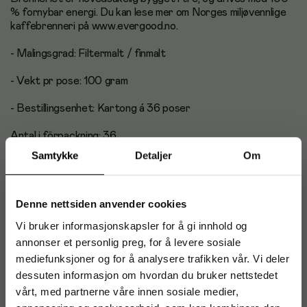
% fornybar energi. Du kan lese mer om Norges miljøvennlige
kaffebrenneri på www.evergood.no.
- Malingsgrad: Filtermalt / finmalt
- Vekt pr pose: 100 gram
- Bestillingsenhet: Kartong á 36 poser
Antal i förpackning: 36
Samtykke
Detaljer
Om
Denne nettsiden anvender cookies
Samsvarserklæring
Vi bruker informasjonskapsler for å gi innhold og
annonser et personlig preg, for å levere sosiale
Artikkelnummer
:
226919
mediefunksjoner og for å analysere trafikken vår. Vi deler
Originalnummer
:
5536792
dessuten informasjon om hvordan du bruker nettstedet
vårt, med partnerne våre innen sosiale medier,
EAN:
17040912223753