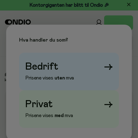
Kontorgiganten har blitt til Ondio 🎉
Hva handler du som?
Bedrift
→
/
Kjøkken & Drikke
/
Kaffe, te og drikke
/
Kaffe
/
Filtermalt
Prisene vises
uten
mva
kaffe
Privat
→
Prisene vises
med
mva