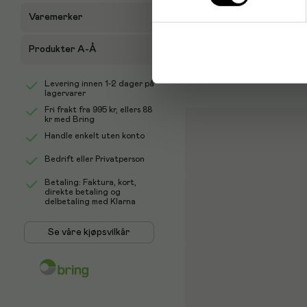
Varemerker
Produkter A-Å
Levering innen 1-2 dager på
lagervarer
Fri frakt fra
995 kr
, ellers
88
kr
med Bring
Handle enkelt uten konto
Bedrift eller Privatperson
Betaling: Faktura, kort,
direkte betaling og
delbetaling med Klarna
Se våre kjøpsvilkår