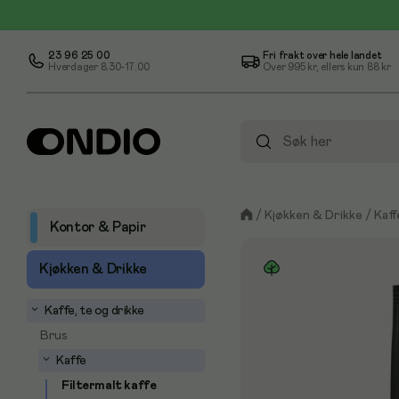
23 96 25 00
Fri frakt over hele landet
Hverdager 8.30-17.00
Over
995 kr
, ellers kun
88 kr
/
Kjøkken & Drikke
/
Kaff
Kontor & Papir
Kjøkken & Drikke
Kaffe, te og drikke
Brus
Kaffe
Filtermalt kaffe