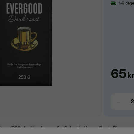
1-2 dag
65
k
v 100% Arabica-bønner fra Colombia, Kenya, Costa Rica,