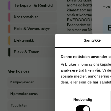
Brasil og Guatemala. EV
aroma og kontinentalt preg
Tørkepapir & Renhold
Hva 
klimaet som modner kaffep
smaksrikdommen som kjenn
Kontormøbler
EVERGOOD blir produsert 
Brenneriet er hovedsakeli
Pleie & Verneutstyr
lese mer om Norges miljøv
P
- Malingsgrad: Filtermalt /
Samtykke
Elektronikk
- Vekt pr pose: 250 gram
Blekk & Toner
Denne nettsiden anvender c
- Bestillingsenhet: Karto
Vi bruker informasjonskapsler
analysere trafikken vår. Vi 
Mer hos oss
sosiale medier, annonsering 
dem, eller som de har samlet
Kampanjevarer
Samtykkevalg
Hjemmekontoret
Nødvendig
Topplisten