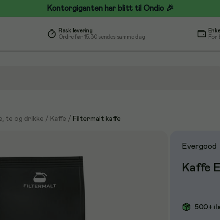
Kontorgiganten har blitt til Ondio 🎉
Rask levering
Enke
Ordre før 15.30 sendes samme dag
For 
e, te og drikke
/
Kaffe
/
Filtermalt kaffe
Evergood
Kaffe 
500+ i l