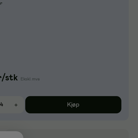
er
r
/
stk
Ekskl. mva
Kjøp