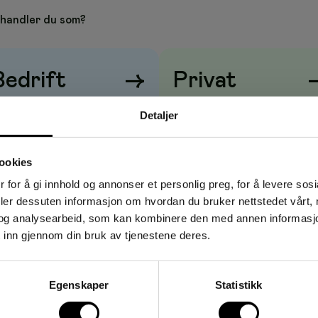
ERGOOD Dark Roast er en mørkere brent kaffe med kraftig
. I frodige fjellområder høyt over havet, finnes det unike
handler du som?
lantens bønner langsomt. Slik får den fyldige, aromatiske
etegner EVERGOOD Kaffe tid til å utvikle seg.
på Norges miljøvennlige kaffebrenneri som åpnet i 2020.
g bygget i tre, og drives med 100 % fornybar energi. Du kan
Bedrift
→
Privat
ennlige kaffebrenneri på www.evergood.no.
risene vises
uten
mva
Prisene vises
med
mva
 finmalt
Detaljer
ookies
ng á 24 poser
 for å gi innhold og annonser et personlig preg, for å levere sos
deler dessuten informasjon om hvordan du bruker nettstedet vårt,
og analysearbeid, som kan kombinere den med annen informasjon d
 inn gjennom din bruk av tjenestene deres.
Egenskaper
Statistikk