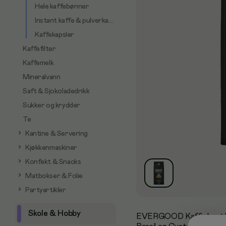
Hele kaffebønner
Instant kaffe & pulverkaffe
Kaffekapsler
Kaffefilter
Kaffemelk
Mineralvann
Saft & Sjokoladedrikk
Sukker og krydder
Te
Kantine & Servering
Kjøkkenmaskiner
Konfekt & Snacks
Matbokser & Folie
Partyartikler
Skole & Hobby
EVERGOOD Kaffe består a