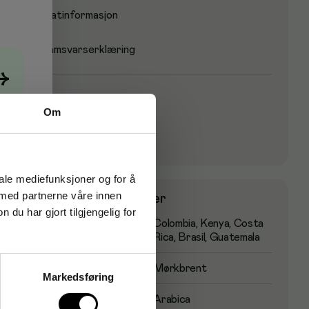
Matinformasjon
Samsvarserklæring
→
Artikkelnummer
:
766279
Om
Originalnummer
:
1261072
EAN:
7040913334031
iale mediefunksjoner og for å
 med partnerne våre innen
Produktspesifikasjoner
u har gjort tilgjengelig for
Opprinnelsesland
Colombia, Kenya, Costa
Rica, Brasil, Guatemala
Ristegrad
Mørkbrent
Markedsføring
Bønnetype
Arabica