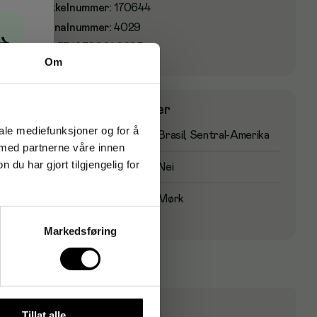
Artikkelnummer
:
170644
Originalnummer
:
4029
→
EAN:
7310760040295
Om
Produktspesifikasjoner
iale mediefunksjoner og for å
Opprinnelsesland
Brasil, Sentral-Amerika
 med partnerne våre innen
u har gjort tilgjengelig for
Fairtrade-sertifisert
Nei
Risteprofil
Mørk
Markedsføring
Tillat alle