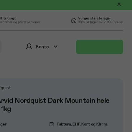
lt & trygt
Norges største lager
bedrifter og privatpersoner
99% på lager av 20.000 varer
Konto
quist
Arvid Nordquist Dark Mountain hele
 1kg
ager
Faktura, EHF, Kort og Klarna