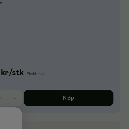
er
kr
/
stk
Ekskl. mva
Kjøp