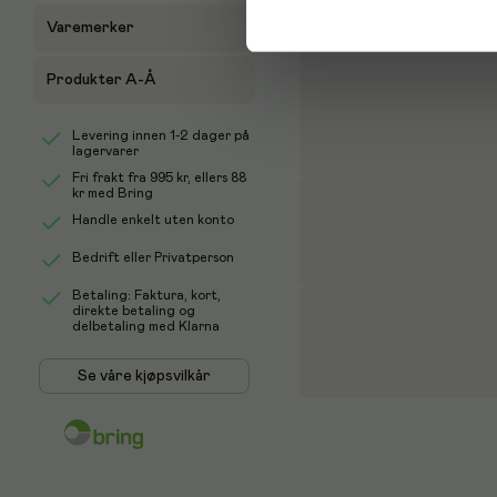
Varemerker
Produkter A-Å
Levering innen 1-2 dager på
lagervarer
Fri frakt fra
995 kr
, ellers
88
kr
med Bring
Handle enkelt uten konto
Bedrift eller Privatperson
Betaling: Faktura, kort,
direkte betaling og
delbetaling med Klarna
Se våre kjøpsvilkår