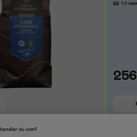
1-2 dag
256
handler du som?
en fersk, nykvernet kopp kaffe. Kaffebønnene har en mørkere