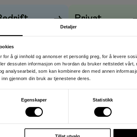
roma.
Bedrift
→
Privat
Detaljer
risene vises
uten
mva
Prisene vises
med
mva
ookies
 for å gi innhold og annonser et personlig preg, for å levere sos
deler dessuten informasjon om hvordan du bruker nettstedet vårt,
og analysearbeid, som kan kombinere den med annen informasjon d
 inn gjennom din bruk av tjenestene deres.
Egenskaper
Statistikk
Tillat utvalg