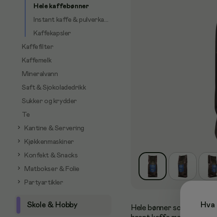
Hele kaffebønner
Instant kaffe & pulverkaffe
Kaffekapsler
Kaffefilter
Kaffemelk
Mineralvann
Saft & Sjokoladedrikk
Sukker og krydder
Te
Kantine & Servering
Kjøkkenmaskiner
Konfekt & Snacks
Matbokser & Folie
Partyartikler
Skole & Hobby
Hva 
Hele bønner som gir deg 