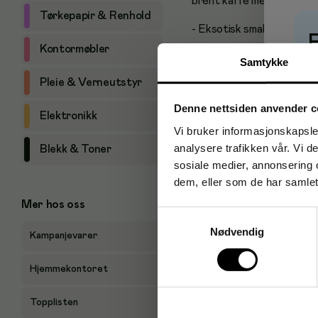
brent kaffe med kraftig a
Tørkepapir & Renhold
- Eksotisk smak
Kontormøbler
- 100% arabicabønner
Samtykke
P
Pleie & Verneutstyr
- Vekt: 1 kg.
Denne nettsiden anvender c
Elektronikk
Vi bruker informasjonskapsler
analysere trafikken vår. Vi 
Blekk & Toner
sosiale medier, annonsering 
dem, eller som de har samlet
Mer hos oss
Samtykkevalg
Nødvendig
Kampanjevarer
Hjemmekontoret
Topplisten