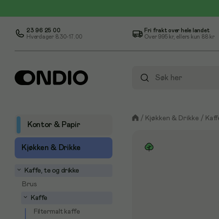
23 96 25 00
Fri frakt over hele landet
Hverdager 8.30-17.00
Over
995 kr
, ellers kun
88 kr
/
Kjøkken & Drikke
/
Kaff
Kontor & Papir
Kjøkken & Drikke
Kaffe, te og drikke
Brus
Kaffe
Filtermalt kaffe