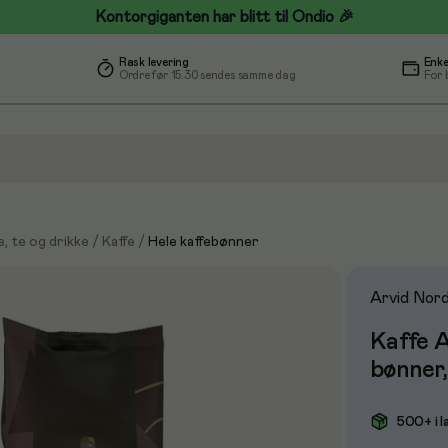
Kontorgiganten har blitt til Ondio 🎉
Rask levering
Enke
Ordre før 15.30 sendes samme dag
For 
e, te og drikke
/
Kaffe
/
Hele kaffebønner
Arvid Nord
Kaffe 
bønner,
500+ i l