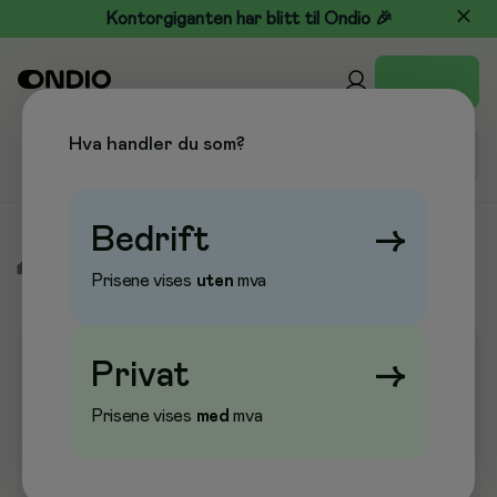
Kontorgiganten har blitt til Ondio 🎉
Hva handler du som?
Bedrift
→
/
Pleie & Verneutstyr
/
Hansker
/
Engangshansker
Prisene vises
uten
mva
Privat
→
Prisene vises
med
mva