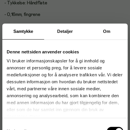
- Tykkelse: Håndflate
- 0,16mm, fingrene
- 0,12mm
Samtykke
Detaljer
Om
- Farge: Klar
- Antall hansker i pk: 100 stk
Denne nettsiden anvender cookies
Vi bruker informasjonskapsler for å gi innhold og
Antal i förpackning: 100
annonser et personlig preg, for å levere sosiale
mediefunksjoner og for å analysere trafikken vår. Vi deler
dessuten informasjon om hvordan du bruker nettstedet
vårt, med partnerne våre innen sosiale medier,
Indholdsfortegnelse
annonsering og analysearbeid, som kan kombinere den
med annen informasjon du har gjort tilgjengelig for dem,
eller som de har samlet inn gjennom din bruk av
Artikkelnummer
:
1102065
tjenestene deres.
Originalnummer
:
4425
Samtykkevalg
EAN:
5703538937651