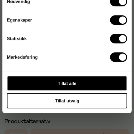
Nødvendig
Egenskaper
Produktspesifikasjoner
Materiale
Vinyl
Statistikk
Farge
Klar
Markedsføring
Antall i pakke
100 stk
Handskestørrelse
M
Tillat alle
Pudret
Nei
Tillat utvalg
Produktalternativ