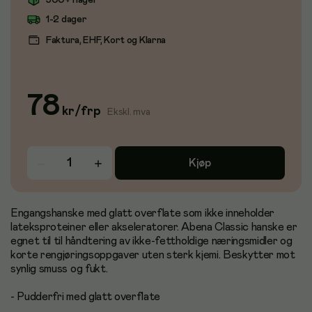
500+ i lager
1-2 dager
Faktura, EHF, Kort og Klarna
78
kr
/
frp
Ekskl. mva
Kjøp
Engangshanske med glatt overflate som ikke inneholder
lateksproteiner eller akseleratorer. Abena Classic hanske er
egnet til til håndtering av ikke-fettholdige næringsmidler og
korte rengjøringsoppgaver uten sterk kjemi. Beskytter mot
synlig smuss og fukt.
- Pudderfri med glatt overflate