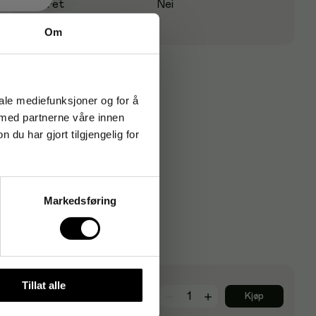
Pudret
Nei
Om
iale mediefunksjoner og for å
 med partnerne våre innen
u har gjort tilgjengelig for
Markedsføring
Tillat alle
78
kr
Kjøp