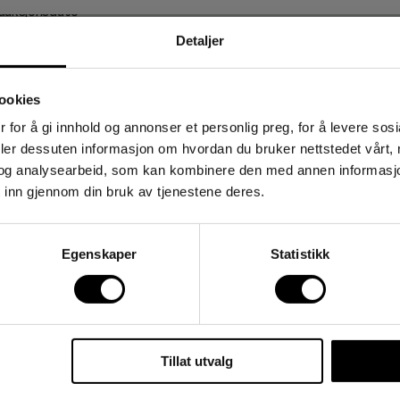
oduksjonsdato
Detaljer
ookies
 for å gi innhold og annonser et personlig preg, for å levere sos
deler dessuten informasjon om hvordan du bruker nettstedet vårt,
og analysearbeid, som kan kombinere den med annen informasjon d
stk
 inn gjennom din bruk av tjenestene deres.
Egenskaper
Statistikk
Tillat utvalg
ABENA Classic pf M klar(100)
Art. nr
1102065
1-2 dager