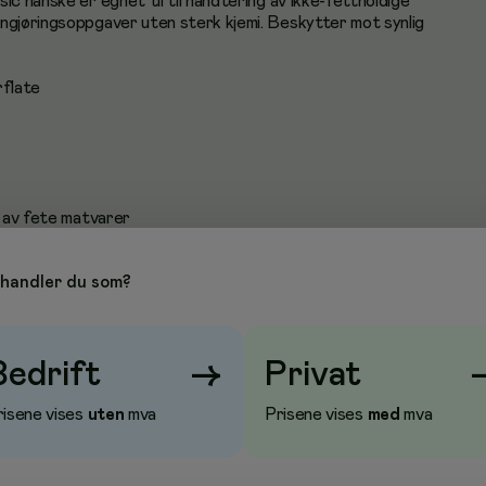
ic hanske er egnet til til håndtering av ikke-fettholdige
ngjøringsoppgaver uten sterk kjemi. Beskytter mot synlig
rflate
g av fete matvarer
handler du som?
 2, 3 & 4 (medisinske hansker
per, biologisk evaluering, holdbarhet), EN 374-1:2016
Bedrift
→
Privat
 EN 374-2:2015 (motstand mot penetrasjon
, EN 374-4:2013 (degraderingstest av kjemikalier), EN 374-
risene vises
uten
mva
Prisene vises
med
mva
e mot mikroorganismer og virus), EN 420:2003 + A1:2009
), EN 16523-1:2015 (permeasjonstest for kjemikalier)