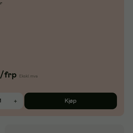
er
/
frp
Ekskl. mva
Kjøp