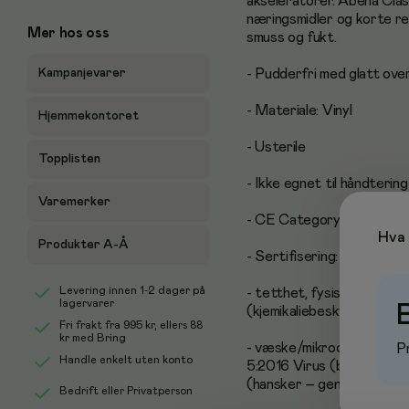
akseleratorer. Abena Class
næringsmidler og korte re
Mer hos oss
smuss og fukt.
Kampanjevarer
- Pudderfri med glatt ove
- Materiale: Vinyl
Hjemmekontoret
- Usterile
Topplisten
- Ikke egnet til håndterin
Varemerker
- CE Category III
Hva 
Produkter A-Å
- Sertifisering: EN 455-1,
Levering innen 1-2 dager på
- tetthet, fysiske egenska
lagervarer
(kjemikaliebeskyttelse),
Fri frakt fra
995 kr
, ellers
88
kr
med Bring
- væske/mikroorganismer)
P
Handle enkelt uten konto
5:2016 Virus (beskyttels
(hansker – generelle krav
Bedrift eller Privatperson