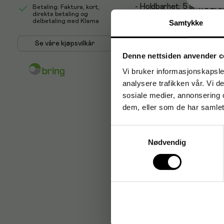
- Holdbarhet: 5 år fra pr
Betaling: Faktura, kort,
direkte betaling og
delbetaling med Klarna
Samtykke
- Tykkelse: Håndflate
Se våre kjøpsvilkår
- 0,16mm, fingrene
Denne nettsiden anvender c
- 0,12mm
Vi bruker informasjonskapsler
analysere trafikken vår. Vi 
- Farge: Klar
sosiale medier, annonsering 
- Antall hansker i pk: 100 
dem, eller som de har samlet
Antal i förpackning: 100
Samtykkevalg
Nødvendig
Produktalternativ
Vinylhanske 