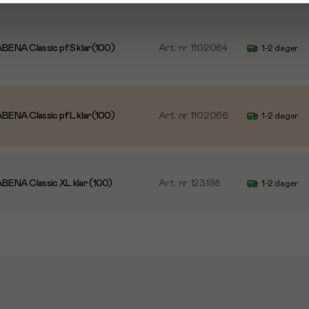
ABENA Classic pf S klar(100)
Art. nr
1102064
1-2 dager
ABENA Classic pf L klar(100)
Art. nr
1102066
1-2 dager
ABENA Classic XL klar (100)
Art. nr
123198
1-2 dager