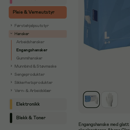
Pleie & Verneutstyr
Førstehjelpsutstyr
Hansker
Arbeidshansker
Engangshansker
Gummihansker
Munnbind & Støvmaske
Sengeprodukter
Sikkerhetsprodukter
Vern- & Arbeidsklær
Elektronikk
Blekk & Toner
Engangshanske med glatt o