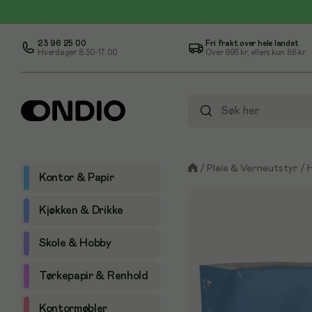
23 96 25 00
Fri frakt over hele landet
Hverdager 8.30-17.00
Over
995 kr
, ellers kun
88 kr
/
Pleie & Verneutstyr
/
Kontor & Papir
Kjøkken & Drikke
Skole & Hobby
Tørkepapir & Renhold
Kontormøbler