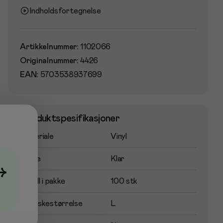
Indholdsfortegnelse
Artikkelnummer
:
1102066
Originalnummer
:
4426
EAN:
5703538937699
Produktspesifikasjoner
Materiale
Vinyl
Farge
Klar
→
Antall i pakke
100 stk
Handskestørrelse
L