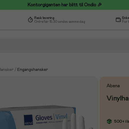
Kontorgiganten har blitt til Ondio 🎉
Rask levering
Enke
Ordre før 15.30 sendes samme dag
For 
Hansker
/
Engangshansker
Abena
Vinylha
500+ i l