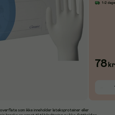
1-2 dag
78
kr
verflate som ikke inneholder lateksproteiner eller