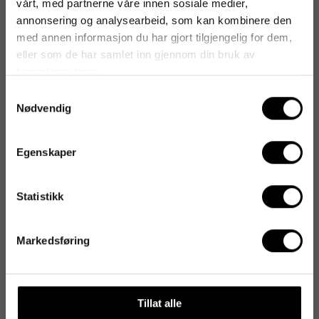
vårt, med partnerne våre innen sosiale medier,
Antal i förpackning: 200
annonsering og analysearbeid, som kan kombinere den
med annen informasjon du har gjort tilgjengelig for dem,
eller som de har samlet inn gjennom din bruk av
tjenestene deres.
Produktinformasjon
Samtykkevalg
Nødvendig
Artikkelnummer
:
250743
Originalnummer
:
1999902090
Egenskaper
EAN:
5703538438097
Statistikk
Produktspesifikasjoner
Markedsføring
Materiale
Nitril
Farge
Blå
Tillat alle