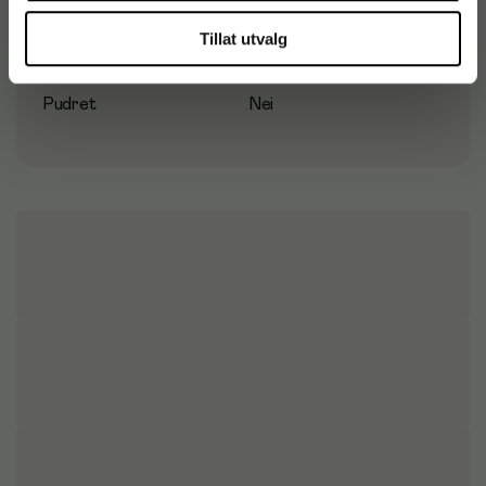
Antall i pakke
200 stk
Tillat utvalg
Handskestørrelse
XL
Pudret
Nei