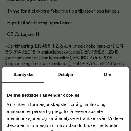
- Tynne for å gi ekstra følsomhet og tilpasser seg hånden
- Egnet til håndtering av matvarer
- CE Category III
- Sertifisering: EN 455-1, 2, 3 & 4 (medisinske hansker), EN
ISO 374-1:2016 (kjemikaliebeskyttelse), EN 16523-1:2015
(permeasjonstest for kjemikalier), EN ISO 374-4:2019
(degraderingstest av kjemikalier), EN ISO 374-5:2016 Virus
(beskyttelse mot mikroorganismer og virus), EN ISO
Samtykke
Detaljer
Om
21420:2020 (hansker – generelle krav)
- Holdbarhet: 5 år fra produksjonsdato
Denne nettsiden anvender cookies
- Tykkelse: 0,08mm
Vi bruker informasjonskapsler for å gi innhold og
- Farge: Blå
annonser et personlig preg, for å levere sosiale
mediefunksjoner og for å analysere trafikken vår. Vi deler
- Antall hansker i pk: 200 stk
dessuten informasjon om hvordan du bruker nettstedet