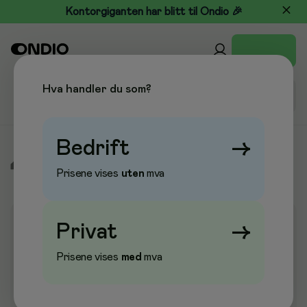
Kontorgiganten har blitt til Ondio 🎉
Hva handler du som?
Bedrift
→
/
Pleie & Verneutstyr
/
Hansker
/
Engangshansker
Prisene vises
uten
mva
Privat
→
Prisene vises
med
mva