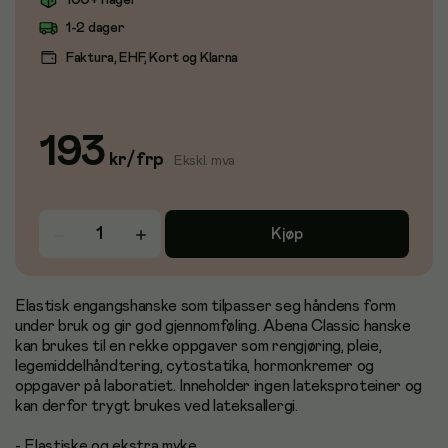
100+ i lager
1-2 dager
Faktura, EHF, Kort og Klarna
193
kr
/
frp
Ekskl. mva
Kjøp
Elastisk engangshanske som tilpasser seg håndens form
under bruk og gir god gjennomføling. Abena Classic hanske
kan brukes til en rekke oppgaver som rengjøring, pleie,
legemiddelhåndtering, cytostatika, hormonkremer og
oppgaver på laboratiet. Inneholder ingen lateksproteiner og
kan derfor trygt brukes ved lateksallergi.
- Elastiske og ekstra myke