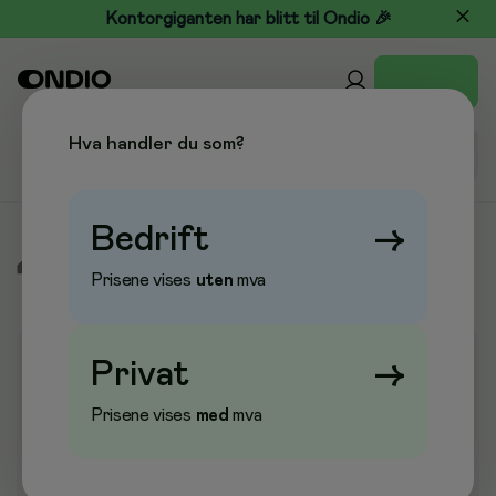
Kontorgiganten har blitt til Ondio 🎉
Hva handler du som?
Bedrift
→
/
Pleie & Verneutstyr
/
Hansker
/
Engangshansker
Prisene vises
uten
mva
Privat
→
Prisene vises
med
mva