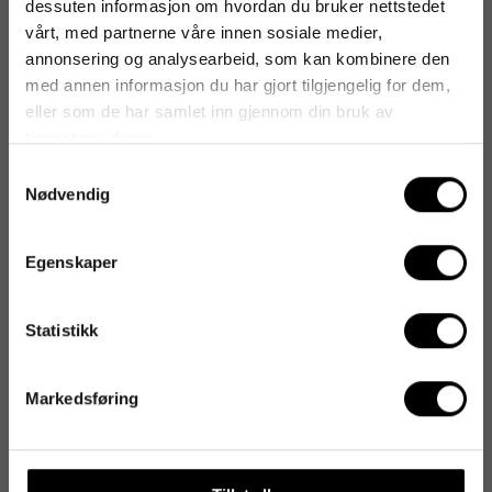
dessuten informasjon om hvordan du bruker nettstedet
Antal i förpackning: 200
vårt, med partnerne våre innen sosiale medier,
annonsering og analysearbeid, som kan kombinere den
med annen informasjon du har gjort tilgjengelig for dem,
eller som de har samlet inn gjennom din bruk av
Matinformasjon
tjenestene deres.
Samtykkevalg
Produktinformasjon
Nødvendig
Artikkelnummer
:
250742
Egenskaper
Originalnummer
:
1999902089
EAN:
5703538438059
Statistikk
Markedsføring
Produktspesifikasjoner
Materiale
Nitril