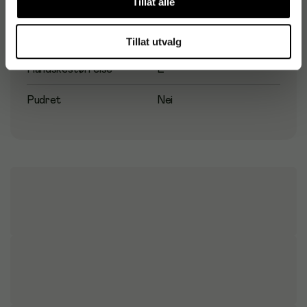
Tillat alle
Farge
Blå
Antall i pakke
200 stk
Tillat utvalg
Handskestørrelse
L
Pudret
Nei