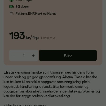
500+ i lager
1-2 dager
Faktura, EHF, Kort og Klarna
193
kr
/
frp
Ekskl. mva
Kjøp
Elastisk engangshanske som tilpasser seg håndens form
under bruk og gir god gjennomføling. Abena Classic hanske
kan brukes til en rekke oppgaver som rengjøring, pleie,
legemiddelhåndtering, cytostatika, hormonkremer og
oppgaver på laboratiet. Inneholder ingen lateksproteiner og
kan derfor trygt brukes ved lateksallergi.
- Elastiske og ekstra myke