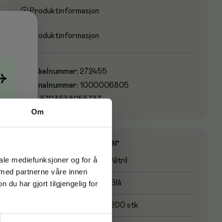
Produktinformasjon
Produktinformasjon
Artikkelnummer
:
272455
→
Originalnummer
:
1000006805
EAN:
5703538055737
Om
Produktspesifikasjoner
iale mediefunksjoner og for å
Materiale
Nitril
 med partnerne våre innen
Farge
Blå
u har gjort tilgjengelig for
Antall i pakke
200 stk