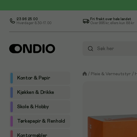
23 96 25 00
Fri frakt over hele landet
Hverdager 8.30-17.00
Over
995 kr
, ellers kun
88 kr
/
Pleie & Verneutstyr
/
Kontor & Papir
Kjøkken & Drikke
Skole & Hobby
Tørkepapir & Renhold
Kontormøbler