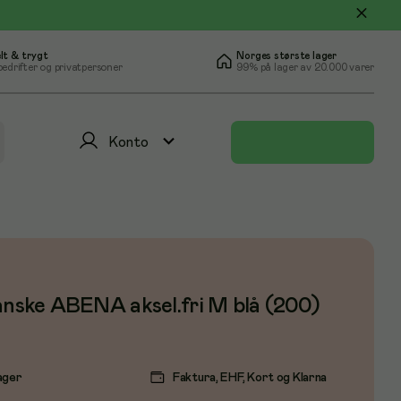
lt & trygt
Norges største lager
bedrifter og privatpersoner
99% på lager av 20.000 varer
Konto
anske ABENA aksel.fri M blå (200)
ager
Faktura, EHF, Kort og Klarna