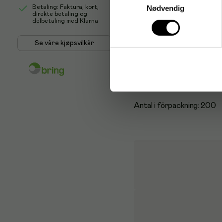
- Tykkelse: Håndflate
Nødvendig
Betaling: Faktura, kort,
direkte betaling og
delbetaling med Klarna
- 0,05mm, fingrene
Se våre kjøpsvilkår
- 0,07mm
- Farge: Blå
- Antall hansker i pk: 200 
Antal i förpackning: 200