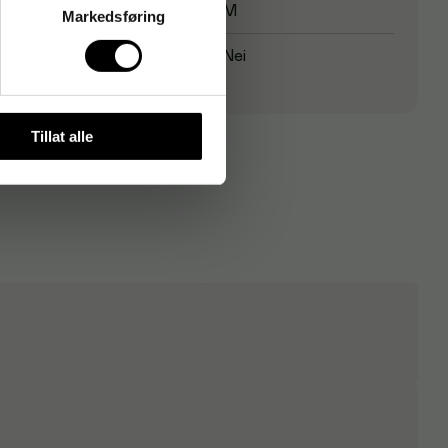
Handskestørrelse
M
Markedsføring
Pudret
Nei
Tillat alle