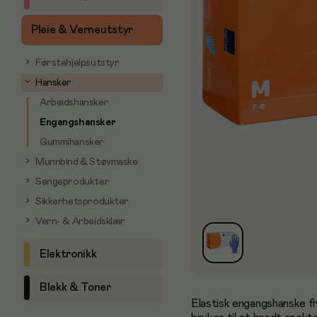
Pleie & Verneutstyr
Førstehjelpsutstyr
Hansker
Arbeidshansker
Engangshansker
Gummihansker
Munnbind & Støvmaske
Sengeprodukter
Sikkerhetsprodukter
Vern- & Arbeidsklær
Elektronikk
Blekk & Toner
Elastisk engangshanske fr