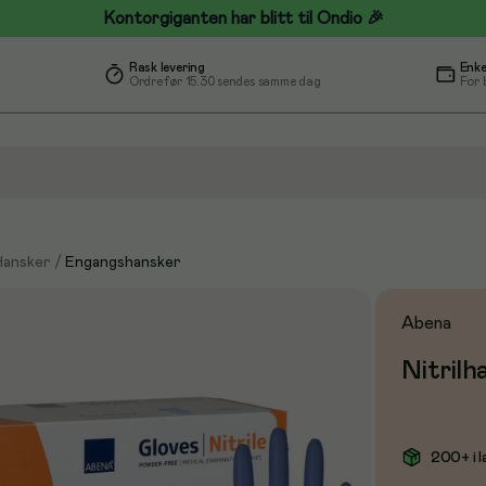
Kontorgiganten har blitt til Ondio 🎉
Rask levering
Enke
Ordre før 15.30 sendes samme dag
For 
Hansker
/
Engangshansker
Abena
Nitrilh
200+ i l