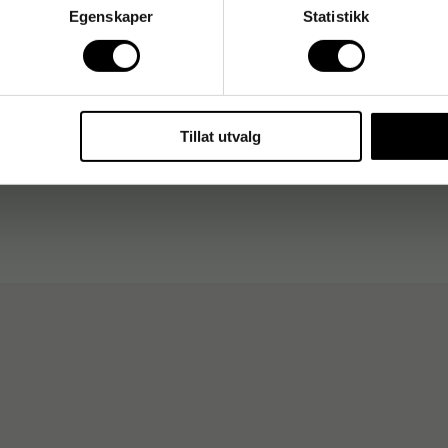
Egenskaper
Statistikk
Tillat utvalg
stk