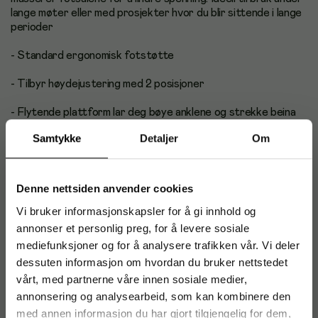
lange møter eller med prosjekter hvor du blir sittende i lange
perioder
- Standard ergonomisk fotstøtte
- Tilbyr høydejustering med 2 posisjoner
- Flytende plattform lar deg bøye anklene og strekke beina
mens du sitter
Samtykke
Detaljer
Om
- Størrelse: 95,20 mm x 447,60 mm x 333,30 mm
- Laget av resirkulert plast
Denne nettsiden anvender cookies
Vi bruker informasjonskapsler for å gi innhold og
- Teksturert overflate masserer fotsålene for å lindre
spenning
annonser et personlig preg, for å levere sosiale
mediefunksjoner og for å analysere trafikken vår. Vi deler
- Ideell til lange møter eller prosjekter hvor du blir sittende i
dessuten informasjon om hvordan du bruker nettstedet
lange perioder
vårt, med partnerne våre innen sosiale medier,
annonsering og analysearbeid, som kan kombinere den
med annen informasjon du har gjort tilgjengelig for dem,