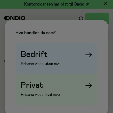
Kontorgiganten har blitt til Ondio 🎉
Hva handler du som?
Bedrift
→
/
Kontormøbler
/
Ergonomi
/
Fothvilere
Prisene vises
uten
mva
Privat
→
Prisene vises
med
mva