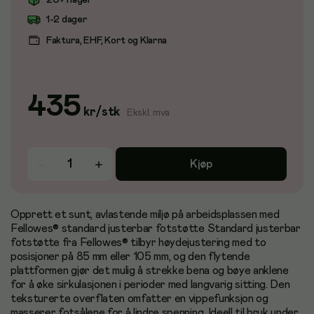
20+ i lager
1-2 dager
Faktura, EHF, Kort og Klarna
435
kr
/
stk
Ekskl. mva
Kjøp
Opprett et sunt, avlastende miljø på arbeidsplassen med
Fellowes® standard justerbar fotstøtte Standard justerbar
fotstøtte fra Fellowes® tilbyr høydejustering med to
posisjoner på 85 mm eller 105 mm, og den flytende
plattformen gjør det mulig å strekke bena og bøye anklene
for å øke sirkulasjonen i perioder med langvarig sitting. Den
teksturerte overflaten omfatter en vippefunksjon og
masserer fotsålene for å lindre spenning. Ideell til bruk under