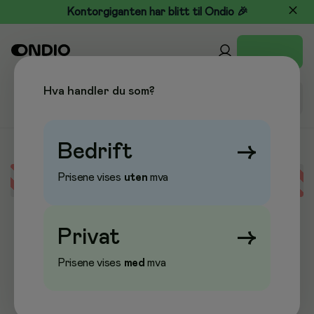
Kontorgiganten har blitt til Ondio 🎉
Hva handler du som?
Bedrift
→
Prisene vises
uten
mva
Error loading data
Privat
→
Prisene vises
med
mva