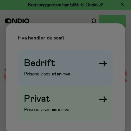
Kontorgiganten har blitt til Ondio 🎉
Hva handler du som?
Bedrift
→
Prisene vises
uten
mva
Error loading data
Privat
→
Prisene vises
med
mva