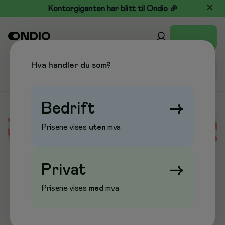
Kontorgiganten har blitt til Ondio 🎉
Hva handler du som?
Bedrift
→
Prisene vises
uten
mva
Error loading data
Privat
→
Prisene vises
med
mva