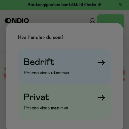
Kontorgiganten har blitt til Ondio 🎉
Hva handler du som?
Bedrift
→
Prisene vises
uten
mva
Error loading data
Privat
→
Prisene vises
med
mva