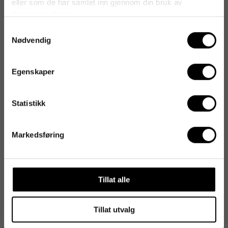
eller som de har samlet inn gjennom din bruk av
Video
tjenestene deres.
Samtykkevalg
Nødvendig
Artikkelnummer
:
187570
Originalnummer
:
51011010
EAN:
7310610017293
Egenskaper
Statistikk
Produktspesifikasjoner
Størrelse
6 x 450 cm
Markedsføring
Antall i pakken
1 st
Tillat alle
Steril
Nei
Typ
Plaster, Bandasje
Tillat utvalg