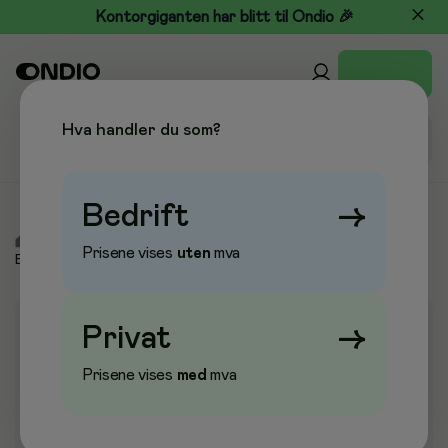
Kontorgiganten har blitt til Ondio 🎉
Hva handler du som?
Bedrift
→
/
Pleie & Verneutstyr
/
Førstehjelpsutstyr
/
Plaster, Refill &
Prisene vises
uten
mva
Bandasjer
Privat
→
Prisene vises
med
mva