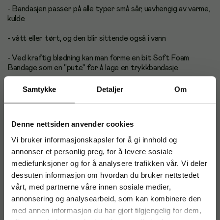
- Bandasjen passer på alle typer små sår, uavhengig av varme,
kulde
- vått eller tørt, og den blir sittende også i vann
- Ved kraftig blødning kan man forme en bit Soft Foam
Bandage som en ''pute'' for å lage en trykkbandasje
- Cederroth Soft Foam Bandage er ideell for rask og enkel
Samtykke
Detaljer
Om
sårpleie
- Den blå fargen er godt synlig og egner seg for bruk ved
Denne nettsiden anvender cookies
håndtering av næringsmidler
Vi bruker informasjonskapsler for å gi innhold og
- Passer som refill til Wound Care Dispenser eller Soft Foam
annonser et personlig preg, for å levere sosiale
Bandage Dispenser Blå farge
mediefunksjoner og for å analysere trafikken vår. Vi deler
dessuten informasjon om hvordan du bruker nettstedet
- Mål: 6 cm x 4,5 m
vårt, med partnerne våre innen sosiale medier,
annonsering og analysearbeid, som kan kombinere den
med annen informasjon du har gjort tilgjengelig for dem,