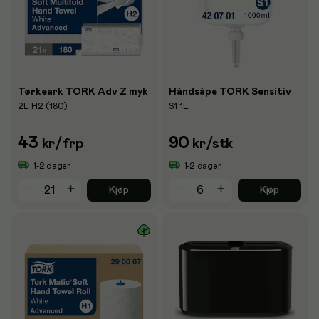
Tørkeark TORK Adv Z myk
Håndsåpe TORK Sensitiv
2L H2 (180)
S1 1L
43
90
kr
/frp
kr
/stk
1-2 dager
1-2 dager
Kjøp
Kjøp