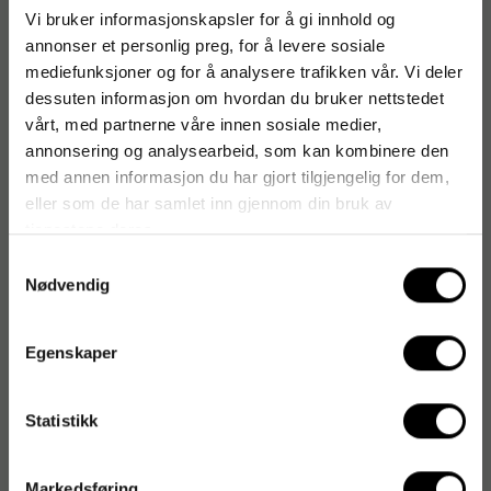
Vi bruker informasjonskapsler for å gi innhold og
Luftfrisker TORK
Skumsåpe TORK mild
annonser et personlig preg, for å levere sosiale
Premium frukt A1 75ml
parfymert S4 1L
mediefunksjoner og for å analysere trafikken vår. Vi deler
dessuten informasjon om hvordan du bruker nettstedet
198
173
kr
/stk
kr
/stk
vårt, med partnerne våre innen sosiale medier,
1-2 dager
1-2 dager
annonsering og analysearbeid, som kan kombinere den
med annen informasjon du har gjort tilgjengelig for dem,
Kjøp
Kjøp
eller som de har samlet inn gjennom din bruk av
tjenestene deres.
Samtykkevalg
Nødvendig
Egenskaper
Statistikk
Tørkerull TORK Plus 2L M1
Tørkerull TORK Basic 1L
Markedsføring
75m (11)
M2 300m