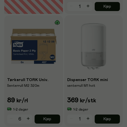
Kjøp
Tørkerull TORK Univ.
Dispenser TORK mini
Senterrull M2 320m
senterrull M1 hvit
89
369
kr
/rl
kr
/stk
1-2 dager
1-2 dager
Kjøp
Kjøp