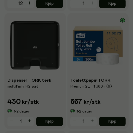
Kjøp
Kjøp
Dispenser TORK tørk
Toalettpapir TORK
multif mini H2 sort
Premium 2L T1 360m (6)
430
667
kr
/stk
kr
/stk
1-2 dager
1-2 dager
Kjøp
Kjøp