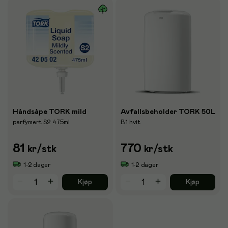
Håndsåpe TORK mild
Avfallsbeholder TORK 50L
parfymert S2 475ml
B1 hvit
81
770
kr
/stk
kr
/stk
1-2 dager
1-2 dager
Kjøp
Kjøp