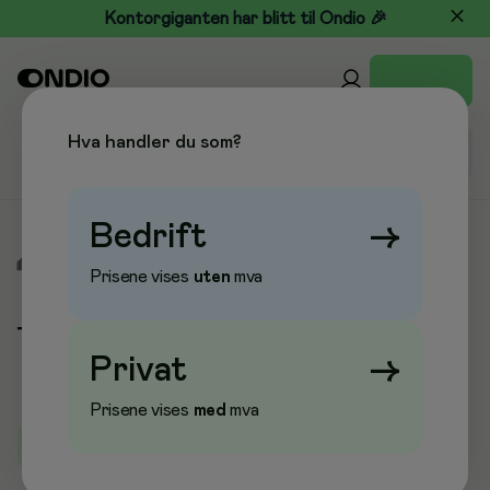
Kontorgiganten har blitt til Ondio 🎉
Hva handler du som?
Bedrift
→
/
Varemerker
/
TORK
Prisene vises
uten
mva
TORK
- side 2
Privat
→
Prisene vises
med
mva
Laster...
Laster...
Laster...
Laster...
Laster...