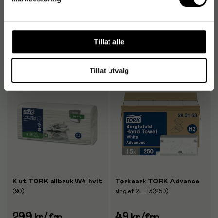
807
79
kr
/stk
kr
/rl
1-2 dager
1-2 dager
Tillat alle
Kjøp
Kjøp
Tillat utvalg
Klut TORK allbruk W4 hvit
Tørkeark TORK Advance
(90)
singlef 2L H3(250)
299
49
kr
/frp
kr
/frp