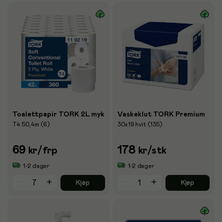
Toalettpapir TORK 2L myk
Vaskeklut TORK Premium
T4 50,4m (6)
30x19 hvit (135)
69
178
kr
/frp
kr
/stk
1-2 dager
1-2 dager
Kjøp
Kjøp