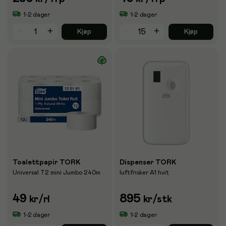
1-2 dager
1-2 dager
Kjøp
Kjøp
Toalettpapir TORK
Dispenser TORK
Universal T2 mini Jumbo 240m
luftfrisker A1 hvit
49
895
kr
/rl
kr
/stk
1-2 dager
1-2 dager