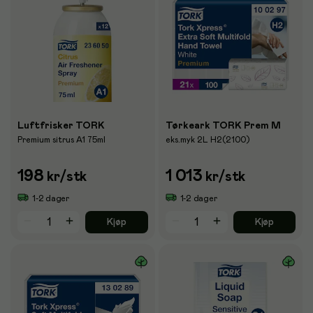
Luftfrisker TORK
Tørkeark TORK Prem M
Premium sitrus A1 75ml
eks.myk 2L H2(2100)
198
1 013
kr
/stk
kr
/stk
1-2 dager
1-2 dager
Kjøp
Kjøp