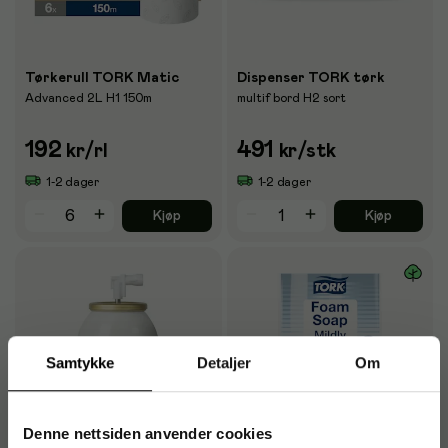
Tørkerull TORK Matic
Dispenser TORK tørk
Advanced 2L H1 150m
multif bord H2 sort
192
491
kr
/rl
kr
/stk
1-2 dager
1-2 dager
Kjøp
Kjøp
Samtykke
Detaljer
Om
Denne nettsiden anvender cookies