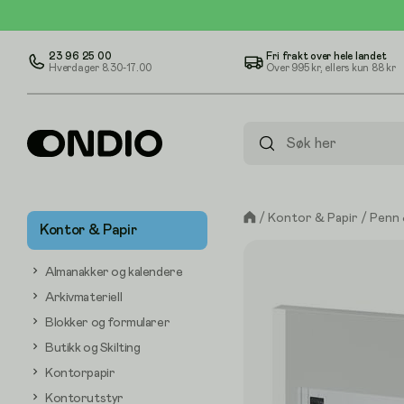
23 96 25 00
Fri frakt over hele landet
Hverdager 8.30-17.00
Over
995 kr
, ellers kun
88 kr
/
Kontor & Papir
/
Penn 
Kontor & Papir
Almanakker og kalendere
Arkivmateriell
Blokker og formularer
Butikk og Skilting
Kontorpapir
Kontorutstyr