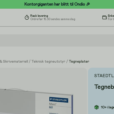
Kontorgiganten har blitt til Ondio 🎉
Rask levering
Enke
Ordre før 15.30 sendes samme dag
For 
& Skrivemateriell
/
Teknisk tegneutstyr
/
Tegneplater
STAEDTL
Tegneb
10+ i lag