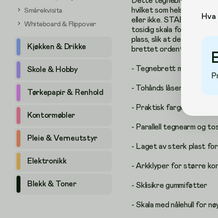
Dette tegnebrettet har en 
hvilket som helst punkt på
Smårekvisita
Hva 
eller ikke. STAEDTLER Ma
Whiteboard & Flippover
tosidig skala for økt pres
plass, slik at det ikke bli
Kjøkken & Drikke
brettet ordentlig på plass
- Tegnebrett med dobbel skin
Skole & Hobby
P
- Tohånds låsemekanisme
Tørkepapir & Renhold
- Praktisk farget låseindi
Kontormøbler
- Parallell tegnearm og tos
Pleie & Verneutstyr
- Laget av sterk plast for
Elektronikk
- Arkklyper for større kon
Blekk & Toner
- Sklisikre gummiføtter
- Skala med nålehull for nø