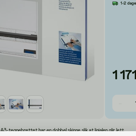
1-2 dag
1 17
gnebrettet har en dobbel skinne slik at linjalen glir lett.