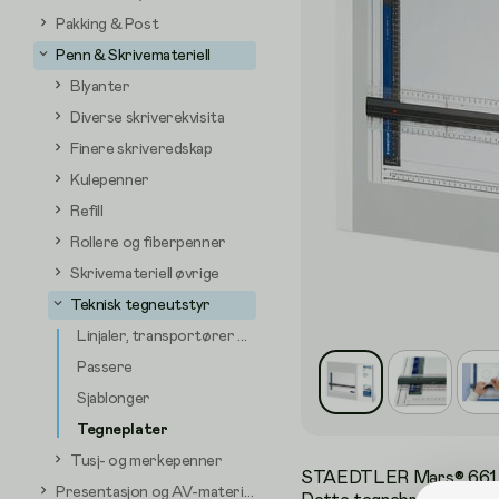
Pakking & Post
Penn & Skrivemateriell
Blyanter
Diverse skriverekvisita
Finere skriveredskap
Kulepenner
Refill
Rollere og fiberpenner
Skrivemateriell øvrige
Teknisk tegneutstyr
Linjaler, transportører og vinkelhaker
Passere
Sjablonger
Tegneplater
Tusj- og merkepenner
STAEDTLER Mars® 661 A3-te
Presentasjon og AV-materiell