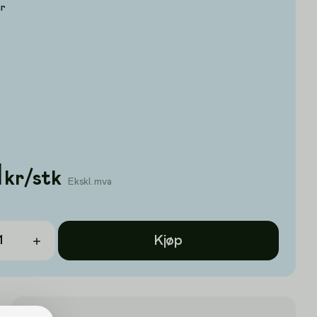
er
1
kr
/
stk
Ekskl. mva
Kjøp