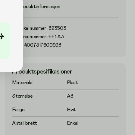
Produktinformasjon
Artikkelnummer
:
323503
→
Originalnummer
:
661 A3
EAN:
4007817600993
Produktspesifikasjoner
Materiale
Plast
Størrelse
A3
Farge
Hvit
Antall brett
Enkel