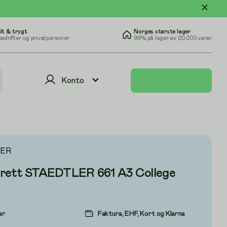
lt & trygt
Norges største lager
bedrifter og privatpersoner
99% på lager av 20.000 varer
Konto
ER
rett STAEDTLER 661 A3 College
er
Faktura, EHF, Kort og Klarna