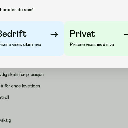
tohånds låsemekanisme, slik at du kan låse linjalen på et
 skinnen. Den praktiske fargeindikatoren viser om den er låst
handler du som?
rs® 661 A3-tegnebrettet har en parallell tegnearm og
isjon og kontroll. Arkklypene på hver side holder arket godt på
r forskyvninger. Videre har det sklisikre gummiføtter som holder
.
Bedrift
→
Privat
ne slik at linjalen glir lett
risene vises
uten
mva
Prisene vises
med
mva
kator
idig skala for presisjon
 å forlenge levetiden
troll
yaktig