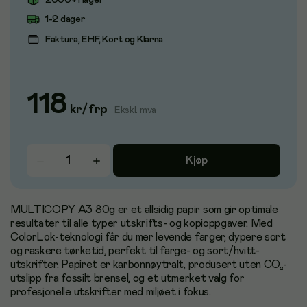
2000+ i lager
1-2 dager
Faktura, EHF, Kort og Klarna
118
kr
/
frp
Ekskl. mva
Kjøp
MULTICOPY A3 80g er et allsidig papir som gir optimale
resultater til alle typer utskrifts- og kopioppgaver. Med
ColorLok-teknologi får du mer levende farger, dypere sort
og raskere tørketid, perfekt til farge- og sort/hvitt-
utskrifter. Papiret er karbonnøytralt, produsert uten CO₂-
utslipp fra fossilt brensel, og et utmerket valg for
profesjonelle utskrifter med miljøet i fokus.