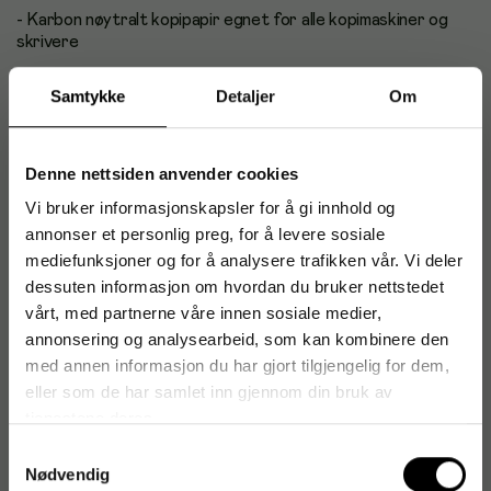
- Karbon nøytralt kopipapir egnet for alle kopimaskiner og
skrivere
- Optimalt resultat ved utskrifter både i farger og
Samtykke
Detaljer
Om
sort/hvitt
- Papirvekt: 80g/m²
Denne nettsiden anvender cookies
- Format: A3
Vi bruker informasjonskapsler for å gi innhold og
annonser et personlig preg, for å levere sosiale
- Antall: 500 ark
mediefunksjoner og for å analysere trafikken vår. Vi deler
- Sertifisering: Aldringsbestandig (ISO 9706)
dessuten informasjon om hvordan du bruker nettstedet
vårt, med partnerne våre innen sosiale medier,
Antal i förpackning: 500
annonsering og analysearbeid, som kan kombinere den
med annen informasjon du har gjort tilgjengelig for dem,
eller som de har samlet inn gjennom din bruk av
tjenestene deres.
Artikkelnummer
:
305778
Samtykkevalg
Originalnummer
:
157145
Nødvendig
EAN:
7318826570748