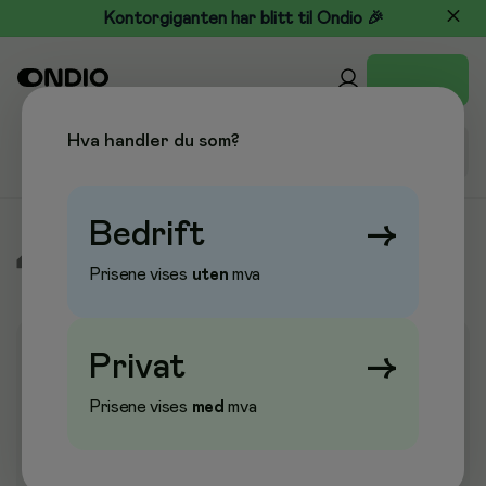
Kontorgiganten har blitt til Ondio 🎉
Hva handler du som?
Bedrift
→
/
Kontor & Papir
/
Kontorpapir
/
Kopipapir
/
Kopipapir A3
Prisene vises
uten
mva
Privat
→
Prisene vises
med
mva