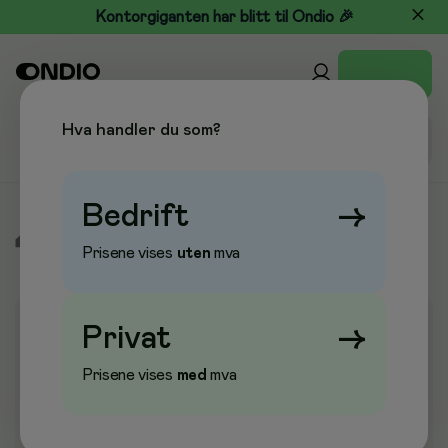
Kontorgiganten har blitt til Ondio 🎉
Hva handler du som?
Bedrift
→
/
Kontor & Papir
/
Kontorpapir
/
Kopipapir
/
Kopipapir A3
Prisene vises
uten
mva
Privat
→
Prisene vises
med
mva