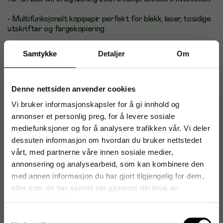
- Multifunksjonelt kopipapir perfekt for blekk, laser, tosidige
utskrifter og fargekopiering
- Høy hvithet (CIE 168) for skarpe kontraster
Samtykke
Detaljer
Om
- Totalt klorfritt og miljøvennelig
Denne nettsiden anvender cookies
- Papir vekt: 160g/m²
Vi bruker informasjonskapsler for å gi innhold og
- Format: A3
annonser et personlig preg, for å levere sosiale
mediefunksjoner og for å analysere trafikken vår. Vi deler
- Antall: 250 ark
dessuten informasjon om hvordan du bruker nettstedet
- Sertifisering: Aldringsbestandig (ISO 9706)
vårt, med partnerne våre innen sosiale medier,
annonsering og analysearbeid, som kan kombinere den
Antal i förpackning: 250
med annen informasjon du har gjort tilgjengelig for dem,
eller som de har samlet inn gjennom din bruk av
tjenestene deres.
Artikkelnummer
:
305781
Samtykkevalg