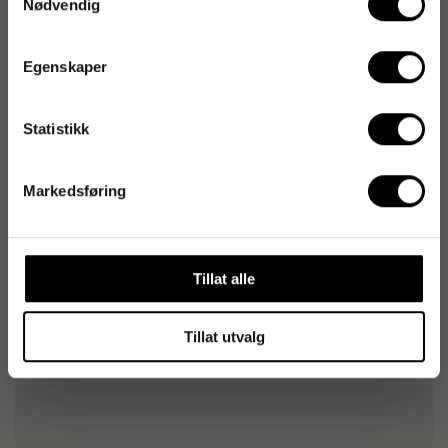
Nødvendig
Originalnummer
:
157149
EAN:
7318826573848
Egenskaper
Produktspesifikasjoner
Statistikk
Papirformat
A3
Markedsføring
Antall ark
250 st
Grammatur
160 g/m²
Tillat alle
Tillat utvalg