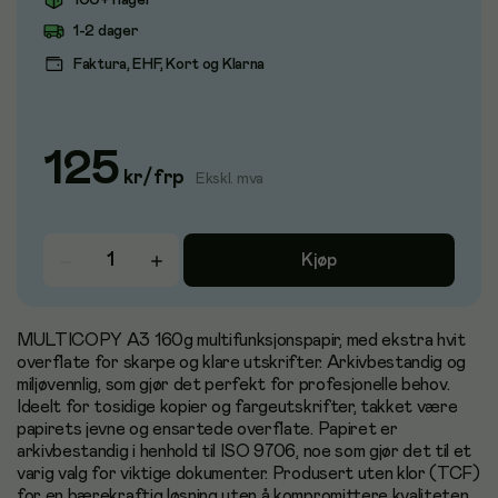
100+ i lager
1-2 dager
Faktura, EHF, Kort og Klarna
125
kr
/
frp
Ekskl. mva
Kjøp
MULTICOPY A3 160g multifunksjonspapir, med ekstra hvit
overflate for skarpe og klare utskrifter. Arkivbestandig og
miljøvennlig, som gjør det perfekt for profesjonelle behov.
Ideelt for tosidige kopier og fargeutskrifter, takket være
papirets jevne og ensartede overflate. Papiret er
arkivbestandig i henhold til ISO 9706, noe som gjør det til et
varig valg for viktige dokumenter. Produsert uten klor (TCF)
for en bærekraftig løsning uten å kompromittere kvaliteten.