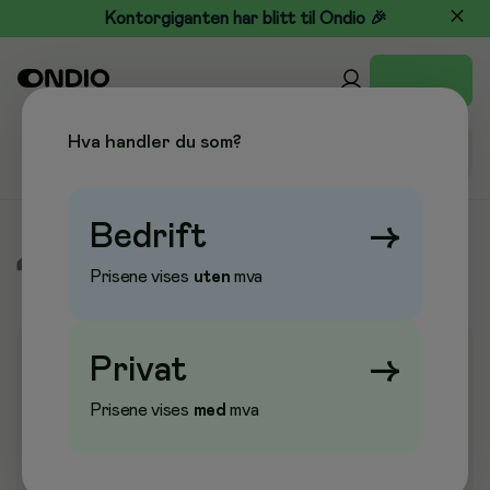
Kontorgiganten har blitt til Ondio 🎉
Hva handler du som?
Bedrift
→
/
Kjøkken & Drikke
/
Partyartikler
/
Kakeunderlag
Prisene vises
uten
mva
Privat
→
Prisene vises
med
mva