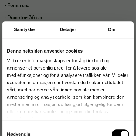
- Form: rund
- Diameter: 36 cm
Samtykke
Detaljer
Om
- Én pakke inneholder 6 stk
Antal i förpackning: 6
Denne nettsiden anvender cookies
Vi bruker informasjonskapsler for å gi innhold og
annonser et personlig preg, for å levere sosiale
Produktdatablad
mediefunksjoner og for å analysere trafikken vår. Vi deler
dessuten informasjon om hvordan du bruker nettstedet
Samsvarserklæring
vårt, med partnerne våre innen sosiale medier,
annonsering og analysearbeid, som kan kombinere den
med annen informasjon du har gjort tilgjengelig for dem,
Artikkelnummer
:
183729
eller som de har samlet inn gjennom din bruk av
Originalnummer
:
12261
tjenestene deres.
EAN:
4002911122617
Samtykkevalg
Nødvendig