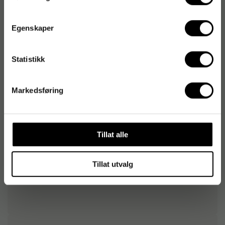
Egenskaper
Produktspesifikasjoner
Materiale
Papir
Statistikk
Farge
Hvit
Markedsføring
Diameter
36 cm
Form
Rund
Tillat alle
Tillat utvalg