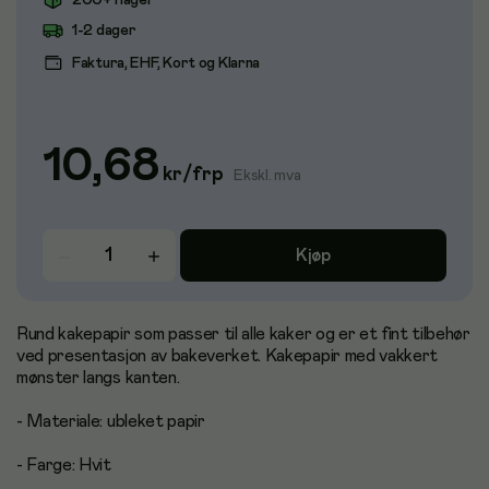
200+ i lager
1-2 dager
Faktura, EHF, Kort og Klarna
10,68
kr
/
frp
Ekskl. mva
Kjøp
Rund kakepapir som passer til alle kaker og er et fint tilbehør
ved presentasjon av bakeverket. Kakepapir med vakkert
mønster langs kanten.
- Materiale: ubleket papir
- Farge: Hvit