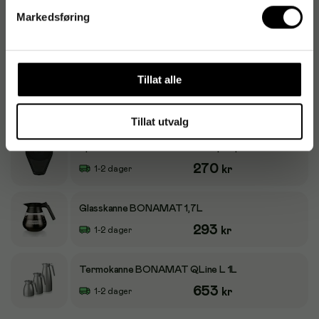
Markedsføring
Kaffetrakter BONAMAT Mondo Twin
14 171
kr
Bestillingsvare
Tillat alle
Måleskje BONAMAT 40gr
37
kr
1-2 dager
Tillat utvalg
Spillbrett Furento BONAMAT pumpekanne
270
kr
1-2 dager
Glasskanne BONAMAT 1,7L
293
kr
1-2 dager
Termokanne BONAMAT QLine L 1L
653
kr
1-2 dager