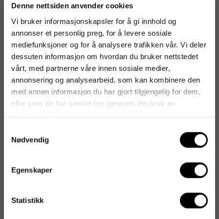
Vi tipser
Denne nettsiden anvender cookies
Vi bruker informasjonskapsler for å gi innhold og
Kaffetrakter BONAMAT Mondo
annonser et personlig preg, for å levere sosiale
6 897
kr
1-2 dager
mediefunksjoner og for å analysere trafikken vår. Vi deler
dessuten informasjon om hvordan du bruker nettstedet
vårt, med partnerne våre innen sosiale medier,
Kaffetrakter BRAVILOR BONAMAT Novo 1,7L
annonsering og analysearbeid, som kan kombinere den
4 850
kr
1-2 dager
med annen informasjon du har gjort tilgjengelig for dem,
eller som de har samlet inn gjennom din bruk av
Rensemiddel BONAMAT Cleaner 15g (60)
tjenestene deres.
822
kr
1-2 dager
Samtykkevalg
Nødvendig
Pumpekanne BONAMAT Furento 2,2L stål
1 363
kr
1-2 dager
Egenskaper
Pumpekanne BONAMAT Furento 2,2L sort
Statistikk
1 363
kr
1-2 dager