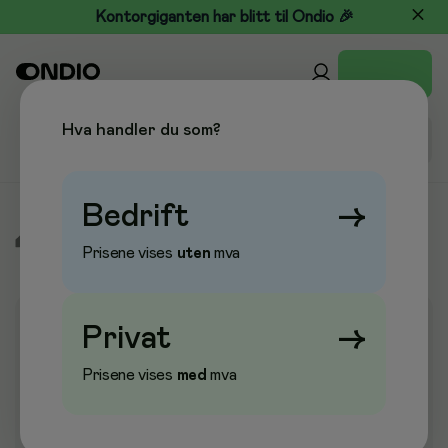
Kontorgiganten har blitt til Ondio 🎉
Hva handler du som?
Bedrift
→
/
Kjøkken & Drikke
/
Kjøkkenmaskiner
/
Kaffetraktere
Prisene vises
uten
mva
Privat
→
Prisene vises
med
mva