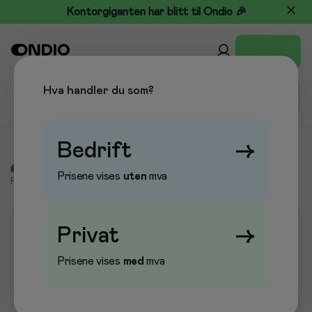
Kontorgiganten har blitt til Ondio 🎉
Hva handler du som?
Bedrift
→
/
Tørkepapir & Renhold
/
Renholdsmaskiner
/
Prisene vises
uten
mva
Poleringsmaskiner og tillbehør
/
Gulvpads
Privat
→
Prisene vises
med
mva