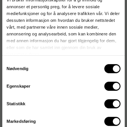
annonser et personlig preg, for å levere sosiale
mediefunksjoner og for å analysere trafikken vår. Vi deler
Artikkelnummer
:
777706
dessuten informasjon om hvordan du bruker nettstedet
Originalnummer
:
NBBE17
vårt, med partnerne våre innen sosiale medier,
EAN:
50048011182075
annonsering og analysearbeid, som kan kombinere den
med annen informasjon du har gjort tilgjengelig for dem,
eller som de har samlet inn gjennom din bruk av
tjenestene deres.
Produktspesifikasjoner
Samtykkevalg
Farge på pad
Natur
Nødvendig
Diameter på pad
17 "
Egenskaper
Statistikk
Markedsføring