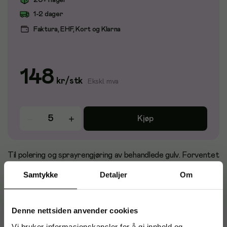
20+ i lager
1-2 dager
Faktura, EHF, Kort og Klarna
148
kr
/
stk
Ekskl. mva
Kjøp
Til polering og sprayrengjøring av behandlede gulv. Forventet
holdbarhet 20 000 kvm. - Hastighet 1 500-3 000
Samtykke
Detaljer
Om
Denne nettsiden anvender cookies
3M Gulvpad guide
Vi bruker informasjonskapsler for å gi innhold og