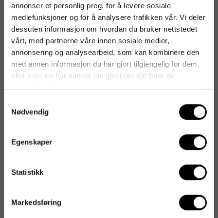
annonser et personlig preg, for å levere sosiale
Originalnummer
:
6.900-385.0
mediefunksjoner og for å analysere trafikken vår. Vi deler
EAN:
4002667007756
dessuten informasjon om hvordan du bruker nettstedet
vårt, med partnerne våre innen sosiale medier,
annonsering og analysearbeid, som kan kombinere den
Produktspesifikasjoner
med annen informasjon du har gjort tilgjengelig for dem,
eller som de har samlet inn gjennom din bruk av
Kompatibilitet
Kärcher CV 30/1, CV
tjenestene deres.
38/1, CV 38/2, CV 48/2
Samtykkevalg
Nødvendig
Kompatible maskiner
Kärcher CV 30/1, CV
38/1, CV 38/2, CV 48/2
Egenskaper
Statistikk
Markedsføring