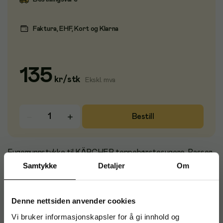
Faktura, EHF, Kort og Klarna
135
kr
/
stk
Ekskl. mva
Bestill
Fugemunnstykke til KÄRCHER teppebørstesugere. Passer
til Kärcher CV 30/1, CV 38/1, CV 38/2 og CV 48/2. -
Samtykke
Detaljer
Om
Lengde: 210mm
Denne nettsiden anvender cookies
Vi bruker informasjonskapsler for å gi innhold og
Artikkelnummer
:
749544