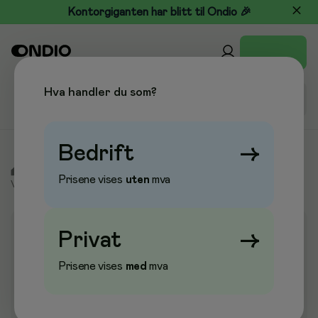
Kontorgiganten har blitt til Ondio 🎉
Hva handler du som?
Bedrift
→
/
Tørkepapir & Renhold
/
Renholdsmaskiner
/
Støvsuger og
Prisene vises
uten
mva
Våtsuger
/
Munnstykker & Slanger
Privat
→
Prisene vises
med
mva