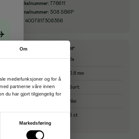
Artikkelnummer
:
776611
Originalnummer
:
308 SB6P
EAN:
4007817308356
→
Produktspesifikasjoner
Om
Vanntett
Ja
Spisstørrelse
0.8 mm
iale mediefunksjoner og for å
 med partnerne våre innen
Blekkfarge
Sort
u har gjort tilgjengelig for
Innebygd viskelær
Nei
Paknings størrelse
6 st
Markedsføring