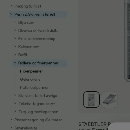
Pakking & Post
Penn & Skrivemateriell
Blyanter
Diverse skriverekvisita
Finere skriveredskap
Kulepenner
Refill
Rollere og fiberpenner
Fiberpenner
Gelerollere
Rollerballpenner
Skrivemateriell øvrige
Teknisk tegneutstyr
Tusj- og merkepenner
Presentasjon og AV-materiell
STAEDTLER Pigment Liner
Smårekvisita