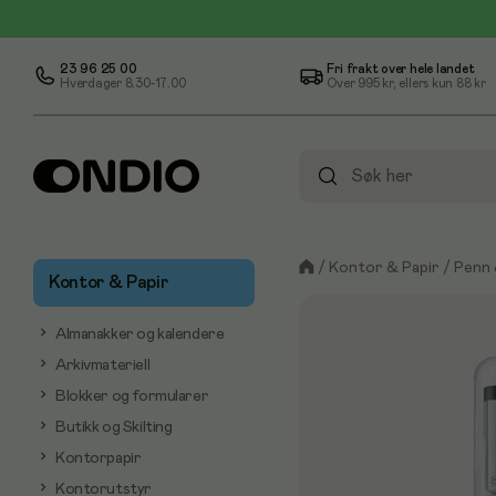
23 96 25 00
Fri frakt over hele landet
Hverdager 8.30-17.00
Over
995 kr
, ellers kun
88 kr
/
Kontor & Papir
/
Penn 
Kontor & Papir
Almanakker og kalendere
Arkivmateriell
Blokker og formularer
Butikk og Skilting
Kontorpapir
Kontorutstyr