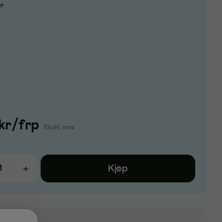
er
kr
/
frp
Ekskl. mva
Kjøp