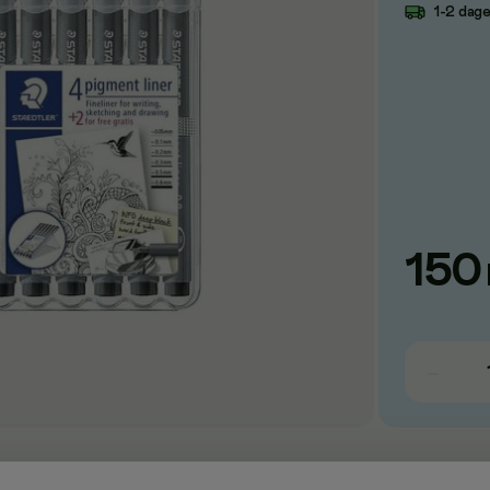
1-2 dag
150
 bruker pigmentblekk og gjør det svært komfortabelt å