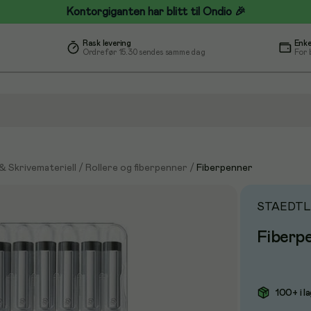
Kontorgiganten har blitt til Ondio 🎉
Rask levering
Enke
Ordre før 15.30 sendes samme dag
For 
& Skrivemateriell
/
Rollere og fiberpenner
/
Fiberpenner
STAEDTL
Fiberp
100+ i l