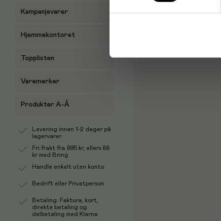
- Pakke med 6
Kampanjevarer
Antal i förpackning: 6
Hjemmekontoret
Topplisten
Varemerker
Produkter A-Å
Levering innen 1-2 dager på
lagervarer
Fri frakt fra
995 kr
, ellers
88
kr
med Bring
Handle enkelt uten konto
Bedrift eller Privatperson
Betaling: Faktura, kort,
direkte betaling og
delbetaling med Klarna