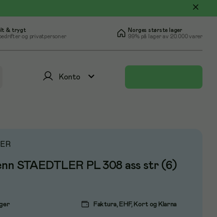
lt & trygt
Norges største lager
bedrifter og privatpersoner
99% på lager av 20.000 varer
Konto
ER
enn STAEDTLER PL 308 ass str (6)
ager
Faktura, EHF, Kort og Klarna