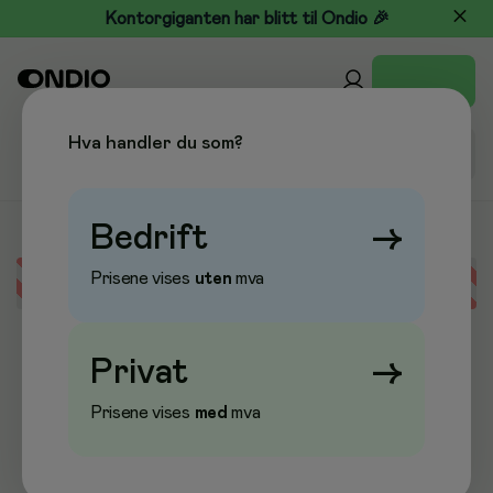
Kontorgiganten har blitt til Ondio 🎉
Hva handler du som?
Bedrift
→
Prisene vises
uten
mva
Error loading data
Privat
→
Prisene vises
med
mva