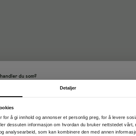
handler du som?
Detaljer
Bedrift
→
Privat
ookies
risene vises
uten
mva
Prisene vises
med
mva
 for å gi innhold og annonser et personlig preg, for å levere sos
deler dessuten informasjon om hvordan du bruker nettstedet vårt,
og analysearbeid, som kan kombinere den med annen informasjon d