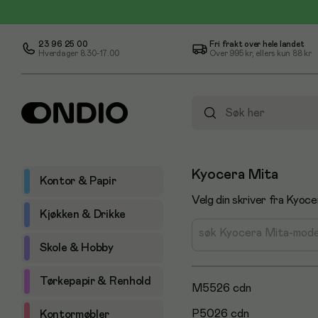
23 96 25 00
Fri frakt over hele landet
Hverdager 8.30-17.00
Over
995 kr
, ellers kun
88 kr
Kyocera Mita
Kontor & Papir
Velg din skriver fra Kyoce
Kjøkken & Drikke
søk Kyocera Mita-mode
Skole & Hobby
Tørkepapir & Renhold
M5526 cdn
P5026 cdn
Kontormøbler