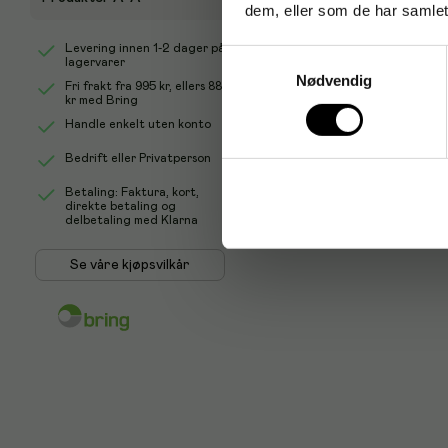
dem, eller som de har samlet
Levering innen 1-2 dager på
Samtykkevalg
lagervarer
Nødvendig
Fri frakt fra
995 kr
, ellers
88
kr
med Bring
Handle enkelt uten konto
Bedrift eller Privatperson
Betaling: Faktura, kort,
direkte betaling og
delbetaling med Klarna
Se våre kjøpsvilkår