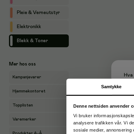
Pleie & Verneutstyr
Elektronikk
Blekk & Toner
Mer hos oss
Hva 
Kampanjevarer
Samtykke
Hjemmekontoret
Topplisten
Denne nettsiden anvender c
P
Vi bruker informasjonskapsler
Varemerker
analysere trafikken vår. Vi 
sosiale medier, annonsering 
Produkter A-Å