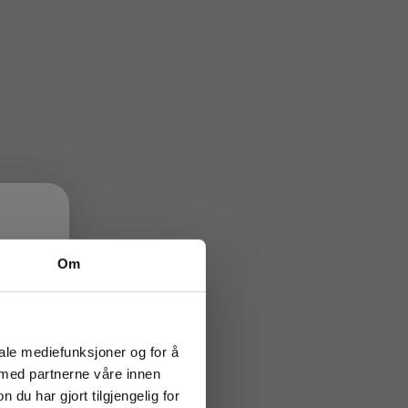
Om
→
iale mediefunksjoner og for å
 med partnerne våre innen
u har gjort tilgjengelig for