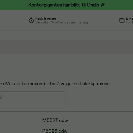
Kontorgiganten har blitt til Ondio 🎉
Rask levering
Enke
Ordre før 15.30 sendes samme dag
For 
ra Mita i listen nedenfor for å velge rett blekkpatroner.
l
M5527 cdw
P5026 cdw