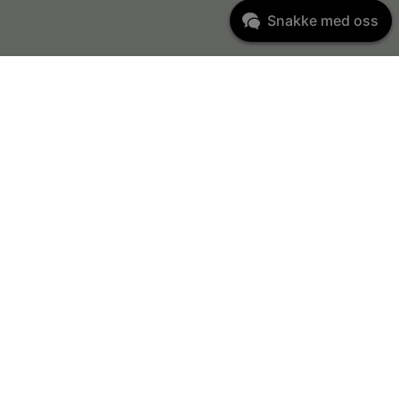
Snakke med oss
Varemerker
Abena