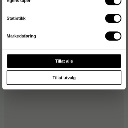
Egenskaper
Låsetype
To-delt klips
Statistikk
Tilpasningsbar etikett
Nei
Kraftig utførelse
Ja
Markedsføring
Tillat alle
Tillat utvalg