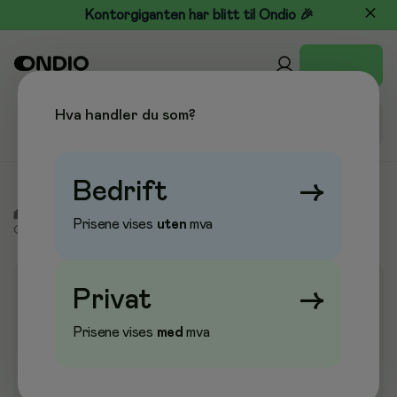
Kontorgiganten har blitt til Ondio 🎉
Hva handler du som?
Bedrift
→
/
Kontor & Papir
/
Arkivmateriell
/
Arkivbokser &
Prisene vises
uten
mva
Oppbevaring
/
Arkiveringsklips
Privat
→
Kampanje
Prisene vises
med
mva