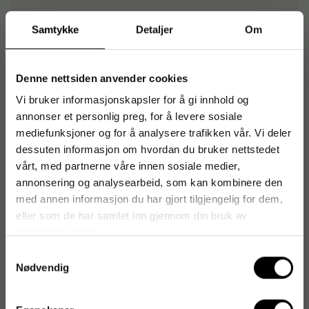
Artikkelnummer
:
5935127
Samtykke
Detaljer
Om
Originalnummer
:
0089602
EAN:
43859653942
Denne nettsiden anvender cookies
Vi bruker informasjonskapsler for å gi innhold og
annonser et personlig preg, for å levere sosiale
Produktspesifikasjoner
mediefunksjoner og for å analysere trafikken vår. Vi deler
Materiale
Plast
dessuten informasjon om hvordan du bruker nettstedet
vårt, med partnerne våre innen sosiale medier,
Farge
Rød
annonsering og analysearbeid, som kan kombinere den
med annen informasjon du har gjort tilgjengelig for dem,
Antall i pakke
100 stk
eller som de har samlet inn gjennom din bruk av
tjenestene deres.
Selvklebende
Nei
Samtykkevalg
Nødvendig
Kapasitet (ark)
500 stk
Rygghøyde
65 mm